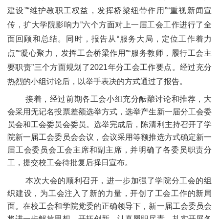
建设”“维护教职工权益，发挥桥梁纽带作用”“重视新闻宣
传，扩大学院影响力”六个方面对上一届工会工作进行了全
面回顾和总结。同时，报告从“服务大局，定位工作着力
点”“凝心聚力，发挥工会桥梁作用”“服务教师，履行工会主
要职责”三个方面规划了
2021
年分工会工作要点。经过充分
热烈的小组讨论后，以举手表决的方式通过了报告。
接着，经过前期各工会小组充分酝酿讨论和推荐，大
会采用无记名投票差额选举方式，选举产生新一届分工会委
员会和工会委员会委员。选举完成后，陈清利主持召开了学
院新一届工会委员会会议，会议采用等额推选方式确定新一
届工会委员会工会主席和副主席，并明确了各委员职责分
工，提交校工会待批复后择日宣布。
本次大会的顺利召开，进一步加强了学院分工会的组
织建设，为工会注入了新的力量，开创了工会工作的新局
面。在校工会和学院党委的正确领导下，新一届工会委员会
将进一步解放思想、开拓创新，认真履职尽责，扎实开展各