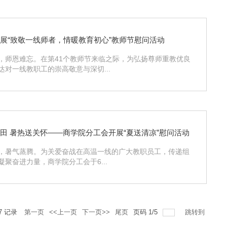
展“致敬一线师者，情暖教育初心”教师节慰问活动
，师恩难忘。在第41个教师节来临之际，为弘扬尊师重教优良
达对一线教职工的崇高敬意与深切...
田 暑热送关怀——商学院分工会开展“夏送清凉”慰问活动
，暑气蒸腾。为关爱奋战在高温一线的广大教职员工，传递组
凝聚奋进力量，商学院分工会于6...
7
记录
第一页
<<上一页
下一页>>
尾页
页码
1
/
5
跳转到