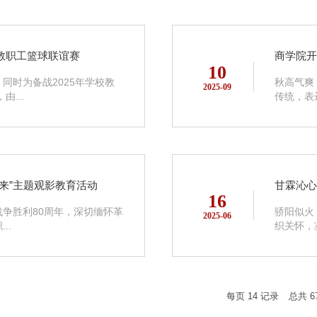
教职工篮球联谊赛
商学院开
10
同时为备战2025年学校教
秋高气爽
2025-09
...
传统，表
来”主题观影教育活动
甘霖沁心
16
争胜利80周年，深切缅怀革
骄阳似火
2025-06
..
织关怀，
每页
14
记录
总共
6