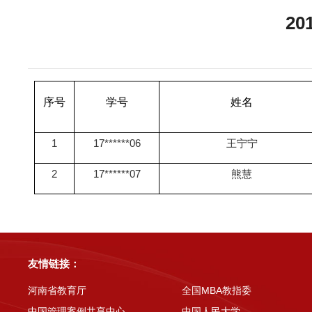
2
序号
学号
姓名
1
17******06
王宁宁
2
17******07
熊慧
友情链接：
河南省教育厅
全国MBA教指委
中国管理案例共享中心
中国人民大学