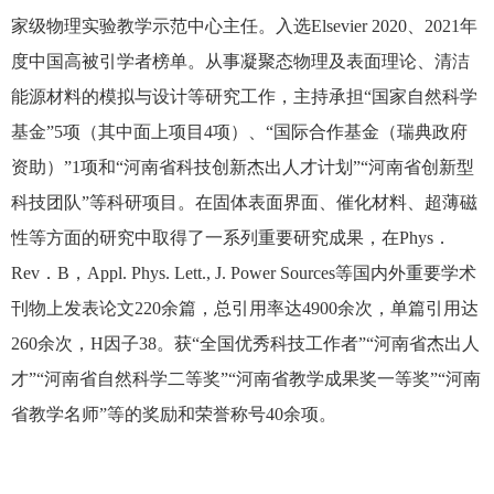
家级物理实验教学示范中心主任。入选
Elsevier 2020
、
2021
年
度中国高被引学者榜单。从事凝聚态物理及表面理论、清洁
能源材料的模拟与设计等研究工作，主持承担“国家自然科学
基金”
5
项（其中面上项目
4
项）、“国际合作基金（瑞典政府
资助）”
1
项和“河南省科技创新杰出人才计划”“河南省创新型
科技团队”等科研项目。在固体表面界面、催化材料、超薄磁
性等方面的研究中取得了一系列重要研究成果，在
Phys
．
Rev
．
B
，
Appl. Phys. Lett., J. Power Sources
等国内外重要学术
刊物上发表论文
220
余篇，总引用率达
4900
余次，单篇引用达
260
余次，
H
因子
38
。获“全国优秀科技工作者”“河南省杰出人
才”“河南省自然科学二等奖”“河南省教学成果奖一等奖”“河南
省教学名师”等的奖励和荣誉称号
40
余项。