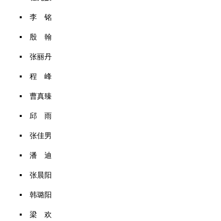
李 铭
殷 翰
张丽丹
程 峰
曹真臻
邱 雨
张佳男
潘 迪
张晨阳
韩璐阳
梁 欢