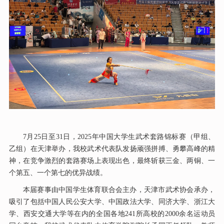
7月25日至31日，2025年中国大学生武术套路锦标赛（甲组、
乙组）在天津举办，我校武术代表队发扬顽强拼搏、勇攀高峰的精
神，在竞争激烈的套路赛场上表现出色，最终斩获三金、两铜、一
个第五、一个第七的优异战绩。
本届赛事由中国学生体育联合会主办，天津市武术协会承办，
吸引了包括中国人民公安大学、中国政法大学、同济大学、浙江大
学、西安交通大学等在内的全国各地241所高校的2000余名运动员