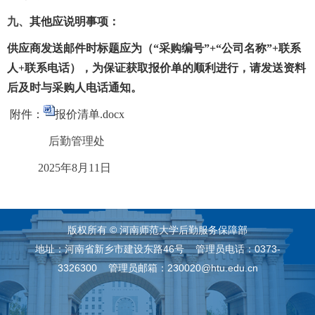
九、
其他应说明事项：
供应商发送邮件时标题应为（“采购编号”
+
“公司名称”
+
联系
人
+
联系电话），为保证获取报价单的顺利进行，请发送资料
后及时与采购人电话通知。
附件：
报价清单.docx
后勤管理处
2025
年
8
月
11
日
版权所有 © 河南师范大学后勤服务保障部
地址：河南省新乡市建设东路46号 管理员电话：0373-
3326300 管理员邮箱：230020@htu.edu.cn