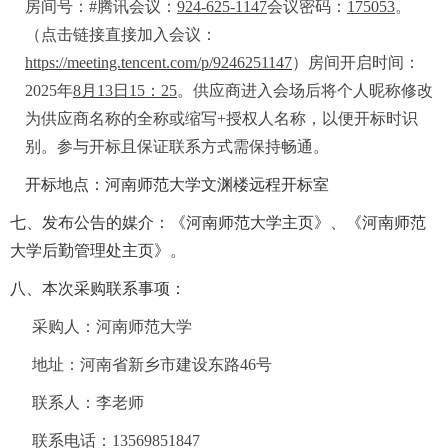
房间号：
#
腾讯会议：
924-625-1147
会议密码：
175053
。
（点击链接直接加入会议：
https://meeting.tencent.com/p/9246251147
）
房间开启时间：
2025
年
8
月
13
日
15
：
25
。供应商进入会场后将个人昵称修改
为供应商名称的全称或缩写
+
授权人名称，以便开标时识
别。参与开标且保证联系方式需保持畅通。
开标地点：河南师范大学文渊楼远程开标室
七、
发布公告的媒介：《河南师范大学主页》、《河南师范
大学后勤管理处主页》。
八、本次采购联系事项：
采购人：河南师范大学
地址：河南省新乡市建设东路
46
号
联系人：李老师
联系电话：
13569851847