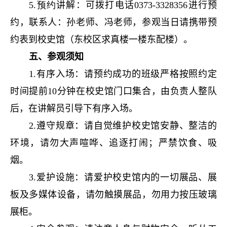
5.
预约
讲解：可拨打电话
0373-3328356
进行预
约，联系人：孙老师、冯老师，参观当日请携带预
约表到校史馆（东校区求真楼一楼东配楼）。
五、参观须知
1.
有序入场：请预约成功的班级严格按照约定
时间提前
10
分钟在校史馆门口集合，由负责人整队
后，在讲解员引导下有序入场。
2.
遵守规章：请自觉维护校史馆安静、整洁的
环境，请勿大声喧哗、追逐打闹；严禁饮食、吸
烟。
3.
爱护设施：请爱护校史馆内的一切展品、展
板及多媒体设备，请勿触摸展品，勿用力按压玻璃
展柜。