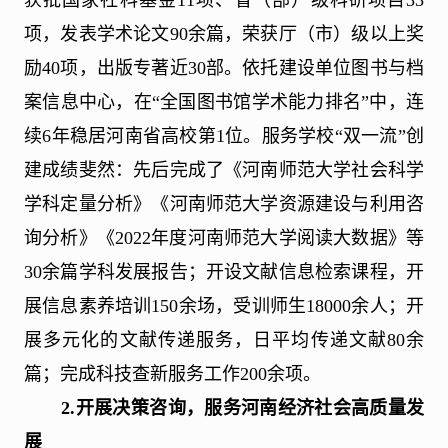
获批国家社科基金
11
项、省（部）级科研项目
33
项，发表学术论文
90
余篇，荣获厅（市）级以上奖
励
40
项，出版专著近
30
部。依托建设单位图书与档
案信息中心，在“全国图书馆学术能力排名”中，连
续
6
年稳居河南省高校第
1
位。服务学校“双一流”创
建成绩斐然：先后完成了《河南师范大学社会科学
学科定量分析》《河南师范大学资源建设与利用咨
询分析》《
2022
年度河南师范大学阅读大数据》等
30
余篇学科发展报告；开设文献信息检索课程，开
展信息素养培训
150
余场，受训师生
18000
余人；开
展多元化的文献传递服务，日平均传递文献
80
余
篇；完成科技查新服务工作
200
余项。
2.
开展决策咨询，服务河南经济社会高质量发
展