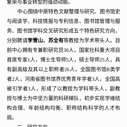
繁荣与事业转型的强劲动能。
中心围绕中原特色文献整理与研究、图书馆史
与阅读学、科技情报与专利信息、图书馆管理与服
务、图书馆学科交叉研究形成五个特色研究方向，
分别聘请
李雪山、苏全有
等教授为学术带头人。目
前中心拥有专兼职研究员
30
人，国家社科重大项目
首席专家
1
人，博士生导师
5
人，硕士导师
25
人，具
有副高级及其以上职称者
26
人，全国图书馆
B
类学
者
2
人，河南省图书馆界优秀青年学者
3
人，全国高
被引学者
3
人，形成了以教授为学科带头人，副教
授与博士为中坚力量的科研梯队，初步实现学缘结
构合理、年龄结构均衡、职称结构科学的人才布
局。