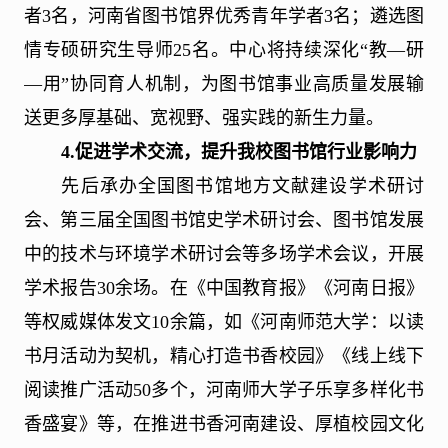
者
3
名，河南省图书馆界优秀青年学者
3
名；遴选图
情专硕研究生导师
25
名。中心将持续深化“教—研
—用”协同育人机制，为图书馆事业高质量发展输
送更多厚基础、宽视野、强实践的新生力量。
4.
促进学术交流，提升我校图书馆行业影响力
先后承办全国图书馆地方文献建设学术研讨
会、第三届全国图书馆史学术研讨会、图书馆发展
中的技术与环境学术研讨会等多场学术会议，开展
学术报告
30
余场。在《中国教育报》《河南日报》
等权威媒体发文
10
余篇，如《河南师范大学：以读
书月活动为契机，精心打造书香校园》《线上线下
阅读推广活动
50
多个，河南师大学子乐享多样化书
香盛宴》等，在推进书香河南建设、厚植校园文化