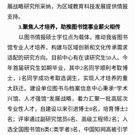
展战略研究所采纳，为区域教育科技发展提供情报
支持。
3.
聚焦人才培养，助推图书馆事业薪火相传
以图书情报硕士学位点为载体，推动我省图书
馆专业人才培养，构建与区域创新和文化传承需求
适配的研究方向。目前中心有在读研究生
50
人。今
年首届研究生如期毕业，其中
2
名同学顺利考取博
士，
1
名同学成功考取选调生，实现人才培养的重
大跃迁。建设单位图书与档案信息中心秉承“学术
兴馆、人才强馆”发展战略，着力汇聚一批高层次
专业性人才，自建设以来引进博士
8
名，培育博士
2
名；评审通过副研究馆员
6
名、高级工程师
2
名；入
选全国图书馆
B
类
C
类学者
3
名，中国知网高被引学