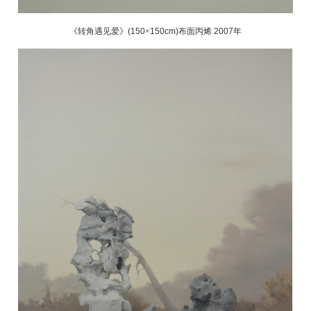
《转角遇见爱》
(150
×
150cm)
布面丙烯
2007
年