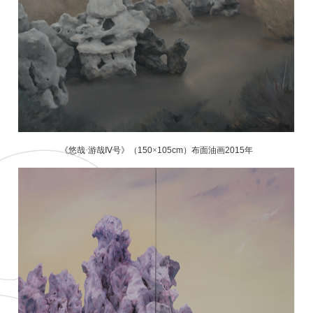
《悠哉·游哉Ⅳ号》（
150
×
105cm
）布面油画
2015
年