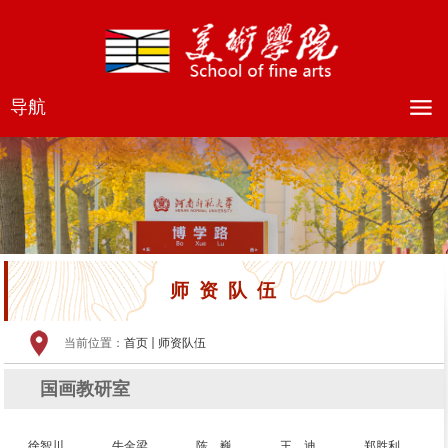
导航
师资队伍
当前位置：
首页
师资队伍
国画教研室
徐智川
牛金梁
陈 巍
王 迪
郑胜利