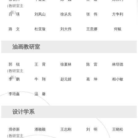
（教研室主
任）
吕 瑛
刘凤山
徐从先
张 伟
方争利
路 文
杜亚璇
刘大伟
王意娜
何毓
油画教研室
郭 锐
王 霄
徐夏林
陈 雷
林培德
（教研室主
任）
李 鹏
牛 翔
赵元婧
葛 坤
相小敏
李培鑫
温 馨
设计学系
滑侨新
潘颖颖
王志刚
刘 明
王晓松
（教研室主