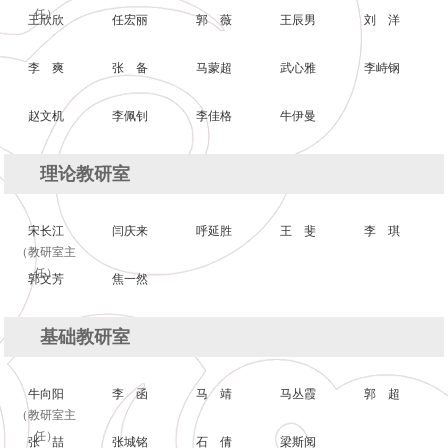
任）
王欣欣
任宏丽
郭 薇
王辰男
刘 洋
李 爽
张 备
马蒙超
武心雅
李峙钢
赵文机
李佩钊
李佳格
牛伊曼
理论教研室
宋长江
闫庆来
呼延胜
王 斐
李 琪
（教研室主
任）
郭文芳
焦一然
基础教研室
牛向阳
李 函
马 靖
马丛霞
郭 超
（教研室主
任）
张 喆
张城铭
石 倩
梁斯阅