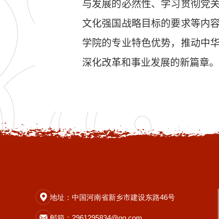
与发展的必然性、
学习
贯彻党
文化强国战略目标的要求等内
学院
的专业
特色优势，推动
中
深化改革和事业发展的新篇章。
地址：中国河南省新乡市建设东路46号
邮箱：2961295834@qq.com