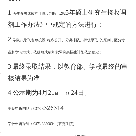
1.
5
年硕士研究生接收调
考生各项成绩的计算，均按《
202
剂工作办法》中规定的方法进行；
2.
学院拟录取名单按照
“程序公开、分类排队、择优录取”的原则，区分专
业和学习方式，依据总成绩和实际剩余招生计划依次确定；
3
.最终录取结果，以教育部、学校最终的审
核结果为准
4.公示期为
4
月
21
24
日。
日
——4月
326314
学院申诉电话：
0373-3
学校申诉渠道：
0373-3329034（研究生院）