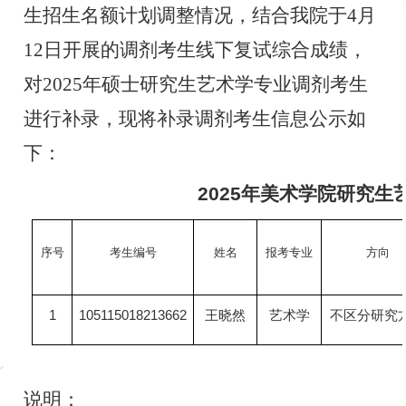
生招生名额计划调整情况
，
结合
我院于
4
月
12
日
开展的调剂考生线下复试综合成绩
，
对
2025年硕士研究生
艺术学专业调剂考生
进行补录，
现将
补录
调剂
考生
信息
公示如
下：
2025年
美术学院
研究生
序号
考生编号
姓名
报考专业
方向
1
105115018213662
王晓然
艺术学
不区分研究
说明：