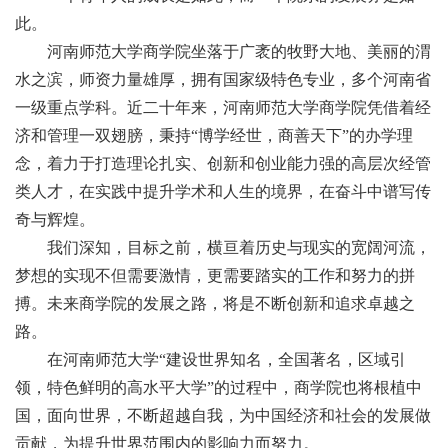
此。
河南师范大学商学院坐落于广袤的牧野大地、美丽的渭
水之滨，师资力量雄厚，拥有国家级特色专业，多个河南省
一级重点学科。近二十年来，河南师范大学商学院凭借着经
济和管理
一双
翅膀，秉持
“
博学经世，商善天下
”的办学理
念，着力于打造理论扎实、创新和创业能力
强
的高层次经管
类人才，在实践中提升学术和人生的境界，在奋斗中谱写传
奇与辉煌。
我们深知，目标之前，横亘着历史与现实的宽阔河流，
梦想的实现不但需要激情，更需要踏实的工作和努力的拼
搏。未来商学院的发展之路，将是不断创新和追求卓越之
路。
在河南师范大学
“建设世界知名，全国著名，区域引
领，特色鲜明的高水平大学”的过程中，商学院也将根植中
国，面向世界，不断超越自我，为中国经济和社会的发展做
贡献，为
提升
世界范围内
的
影响
力
而努力。