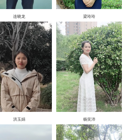
连晓龙
梁玲玲
洪玉娟
杨笑沛