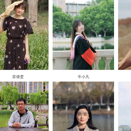
苏倩雯
牛小凡