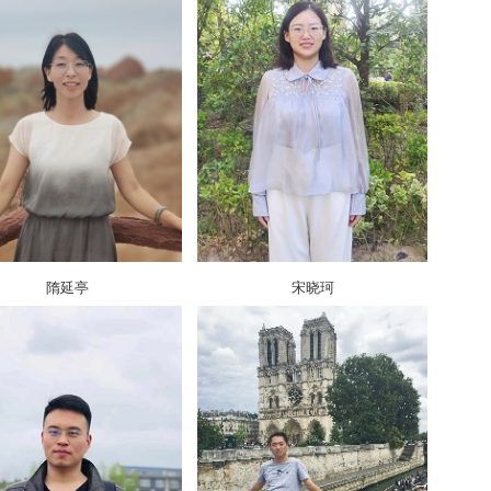
隋延亭
宋晓珂