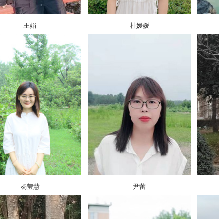
王娟
杜媛媛
杨莹慧
尹蕾