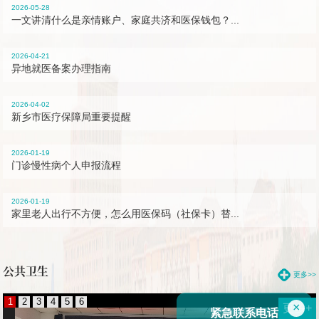
2026-05-28
一文讲清什么是亲情账户、家庭共济和医保钱包？...
2026-04-21
异地就医备案办理指南
2026-04-02
新乡市医疗保障局重要提醒
2026-01-19
门诊慢性病个人申报流程
2026-01-19
家里老人出行不方便，怎么用医保码（社保卡）替...
公共卫生
更多>>
1
2
3
4
5
6
×
更多+
紧急联系电话