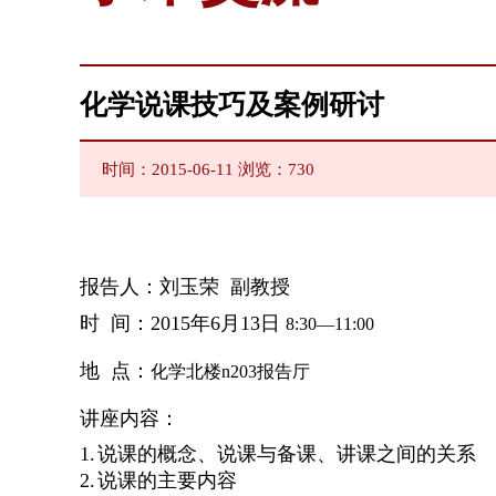
化学说课技巧及案例研讨
时间：2015-06-11 浏览：
730
报告人：刘玉荣
副
教授
时
间：
2015
年6
月
13
日
8:30
—11:00
地
点：
化学北楼n203报告厅
讲座内容：
1.
说课的概念、说课与备课、讲课之间的关系
2.
说课的主要内容