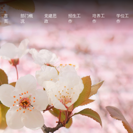
首
部门概
党建思
招生工
培养工
学位工
页
况
政
作
作
作