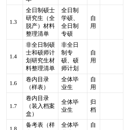
全日制硕士
全日制
研究生（全
学硕、
自
1.3
脱产）材料
全日制
用
整理清单
专硕
非全日制硕
非全日
士和硕师计
制专
自
1.4
划研究生材
硕、硕
用
料整理清单
师计划
卷内目录
全体毕
自
1.6
（样表）
业生
用
卷内目录
全体毕
归
1.7
（装入档案
业生
档
盒）
备考表（样
全体毕
自
1.8