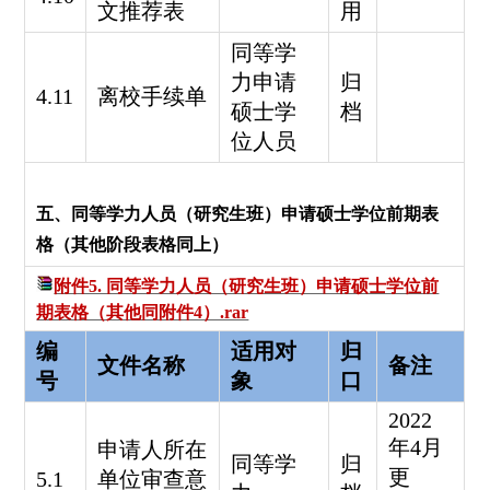
文推荐表
用
同等学
力申请
归
4.11
离校手续单
硕士学
档
位人员
五、
同等学力人员（研究生班）申请硕士学位前期表
格
（其他阶段表格同上）
附件5. 同等学力人员（研究生班）申请硕士学位前
期表格（其他同附件4）.rar
编
适用对
归
文件名称
备注
号
象
口
2022
年4月
申请人所在
同等学
归
更
5.1
单位审查意