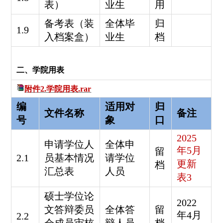
表）
业生
用
备考表（装
全体毕
归
1.9
入档案盒）
业生
档
二、学院用表
附件2.学院用表.rar
编
适用对
归
文件名称
备注
号
象
口
2025
申请学位人
全体申
年5月
留
2.1
员基本情况
请学位
更新
档
汇总表
人员
表3
硕士学位论
2022
文答辩委员
全体答
留
年4月
2.2