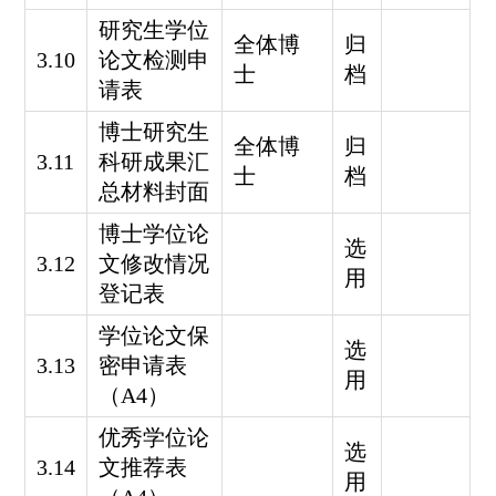
研究生学位
全体博
归
3.10
论文检测申
士
档
请表
博士研究生
全体博
归
3.11
科研成果汇
士
档
总材料封面
博士学位
论
选
3.12
文修改情况
用
登记表
学位论文保
选
3.13
密申请表
用
（A4）
优秀学位论
选
3.14
文推荐表
用