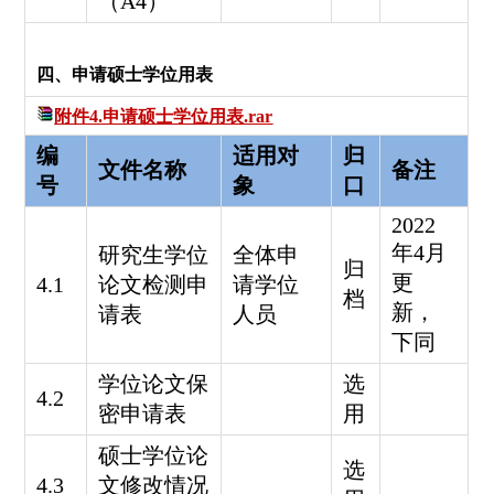
（A4）
四、申请硕士学位用表
附件4.申请硕士学位用表.rar
编
适用对
归
文件名称
备注
号
象
口
2022
年4月
研究生学位
全体申
归
更
4.1
论文检测申
请学位
档
新，
请表
人员
下同
学位论文保
选
4.2
密申请表
用
硕士学位论
选
4.3
文修改情况