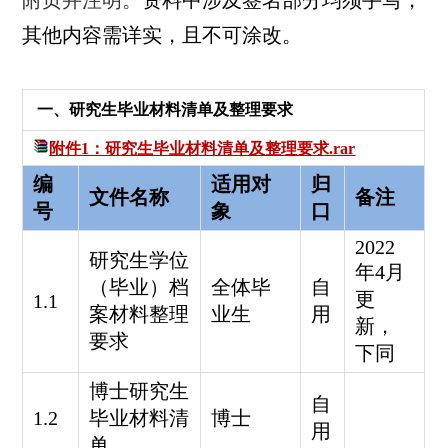
附页并注明。
资料中涉及签名部分均须手写，
其他内容需详实，且不可涂改。
一、研究生毕业材料清单及整理要求
附件1：研究生毕业材料清单及整理要求.rar
编
适用对
归
文件名称
备注
号
象
口
2022
研究生学位
年4月
（毕业）档
全体毕
自
更
1.1
案材料整理
业生
用
新，
要求
下同
博士研究生
自
1.2
毕业材料清
博士
用
单