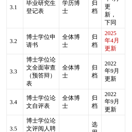
毕业研究生
学历博
归
更
3.1
登记表
士
档
新，
下同
2025
博士学位申
全体博
归
年4月
3.2
请书
士
档
更新
博士学位论
2022
文全面审查
全体博
归
年9月
3.3
（预答辩）
士
档
更新
表
2022
博士学位论
全体博
归
年9月
3.4
文自评表
士
档
更新
博士学位论
选
3.5
文评阅人聘