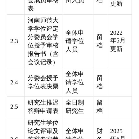
会成员审核
辩人员
档
更新
表
河南师范大
学学位评定
全体申
2022
分委员会学
留
年5月
2.3
请学位
位授予审核
档
更新
人员
报告书（含
会议记录）
全体申
分委会授予
留
2.4
请学位
学位表决票
档
人员
研究生推迟
全日制
留
2.5
答辩申请表
研究生
档
研究生学位
论文评审及
全体申
财
2025
年6月