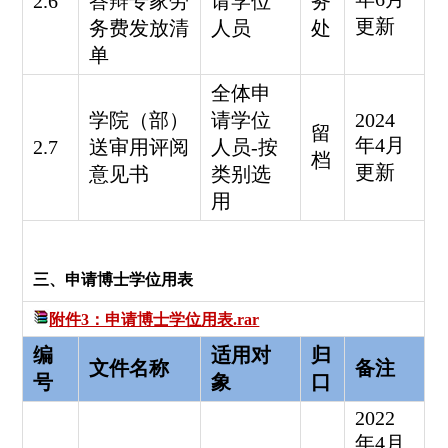
2.6
答辩专家劳
请学位
务
更新
务费发放清
人员
处
单
全体申
学院（部）
请学位
2024
留
年4月
2.7
送审用评阅
人员-按
档
更新
意见书
类别选
用
三、申请博士学位用表
附件3：申请博士学位用表.rar
编
适用对
归
文件名称
备注
号
象
口
2022
年4月