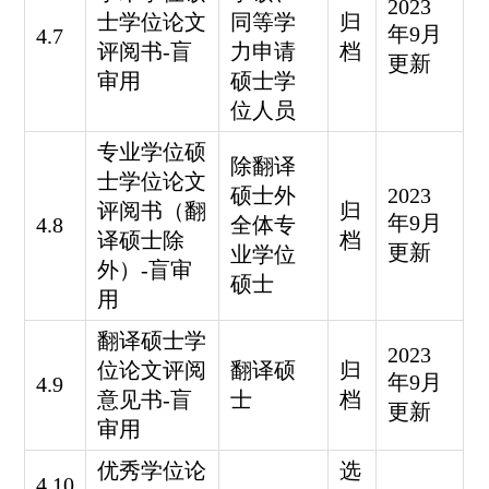
2023
士学位论文
同等学
归
年9月
4.7
评阅书-
盲
力申请
档
更新
审用
硕士学
位人员
专业学位硕
除翻译
士学位论文
硕士外
2023
评阅书（翻
归
年9月
4.8
全体专
译硕士除
档
更新
业学位
外）-
盲审
硕士
用
翻译硕士学
2023
位论文评阅
翻译硕
归
年9月
4.9
意见书-
盲
士
档
更新
审用
优秀学位论
选
4.10