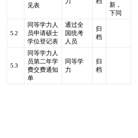
力
档
新，
见表
下同
同等学力人
通过全
归
5.2
员申请硕士
国统考
档
学位登记表
人员
同等学力人
员第二年学
同等学
归
5.3
费交费通知
力
档
单