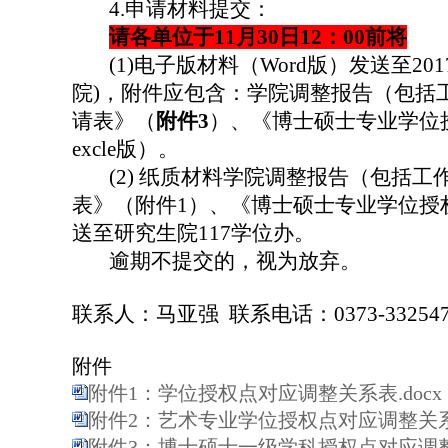
4.
申请材料提交：
请各单位于
11
月
30
日
12
：
00
前将
(1)
电子版材料（
Word
版）
发送至
201
院
)
，附件应包含：学院调整报告（包括
请表》（
附件
3
）、《博士硕士专业学位
excle
版）。
(2)
纸质材料学院调整报告
（包括工
表》（附件
1
）、《博士硕士专业学位授
送至研究生院
117
学位办。
逾期不提交的，视为放弃。
联系人：马亚强
联系电话：
0373-33254
附件
附件1：学位授权点对应调整关系表.docx
附件2：艺术专业学位授权点对应调整关系表
附件3：博士硕士一级学科授权点对应调整申