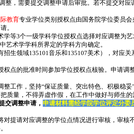
调整，需要提交调整申请后审批。若不提交对应
国际教育
专业学位类别授权点由国务院学位委员会
申请。
术学
等
3
个一级学科学位授权点选择对应调整为艺
中艺术学学科所界定的学科方向确定。
有招生领域
135101
音乐和
135107
美术），对应关
授权点的批准时间参加学位授权点核验。申请调
调整工作，坚持
“
保证质量、突出特色、积极稳妥
严把质量，不得弄虚作假，在工作中做好与师生的
提交调整申请，
申请材料需经学院学位评定分委
将对提请对应调整的学位点情况进行审核，审核
料。