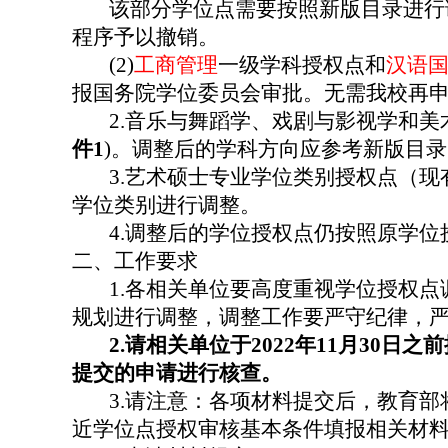
该部分学位点需要按照新版目录进行
程序予以撤销。
(2)
工商管理
一级学科授权点和
汉语
报国务院学位委员会审批。无需我校再
2.
音乐与舞蹈学、戏剧与影视学和美
件
1
)
。调整后的学科方向应参考新版目录
3.
艺术硕士专业学位类别授权点（现
学位类别进行调整。
4.
调整后的学位授权点仍按照原学位
二、工作要求
1.
各相关单位要高度重视学位授权点
规划进行调整，调整工作要严守纪律，
2.
请相关单位于
2022
年
11
月
30
日之前
提交的申请进行核查。
3.
请注意：各项材料提交后，教育部
近学位点授权审核基本条件填报相关材