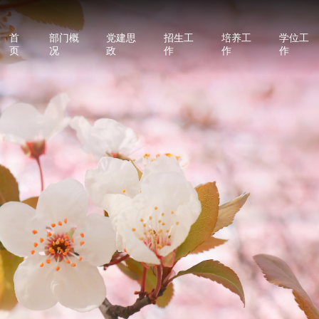
首
部门概
党建思
招生工
培养工
学位工
页
况
政
作
作
作