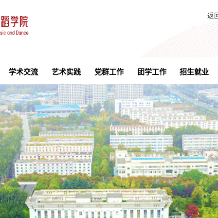
返
返
返
返
返
返
返
返
返
返
返
返
返
返
返
返
返
返
返
返
返
返
返
返
返
返
返
返
返
返
返
返
返
返
返
返
返
返
返
返
返
返
返
返
返
返
返
返
返
返
返
返
返
返
返