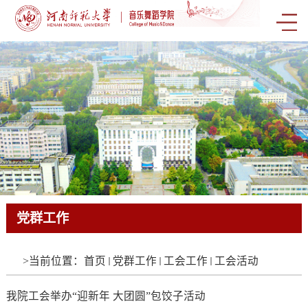
党群工作
党群工作
党群工作
党群工作
党群工作
党群工作
党群工作
党群工作
党群工作
党群工作
党群工作
党群工作
党群工作
党群工作
党群工作
党群工作
党群工作
党群工作
党群工作
党群工作
党群工作
党群工作
党群工作
党群工作
党群工作
党群工作
党群工作
党群工作
党群工作
党群工作
党群工作
党群工作
党群工作
党群工作
党群工作
党群工作
党群工作
党群工作
党群工作
党群工作
党群工作
党群工作
党群工作
党群工作
党群工作
党群工作
党群工作
党群工作
党群工作
党群工作
党群工作
党群工作
党群工作
党群工作
党群工作
党群工作