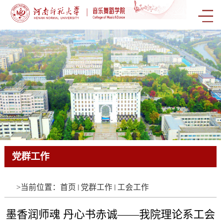
党群工作
党群工作
党群工作
党群工作
党群工作
党群工作
党群工作
党群工作
党群工作
党群工作
党群工作
党群工作
党群工作
党群工作
党群工作
党群工作
党群工作
党群工作
党群工作
党群工作
党群工作
党群工作
党群工作
党群工作
党群工作
党群工作
党群工作
党群工作
党群工作
党群工作
党群工作
党群工作
党群工作
党群工作
党群工作
党群工作
党群工作
党群工作
党群工作
党群工作
党群工作
党群工作
党群工作
党群工作
党群工作
党群工作
党群工作
党群工作
党群工作
党群工作
党群工作
党群工作
党群工作
党群工作
党群工作
党群工作
党群工作