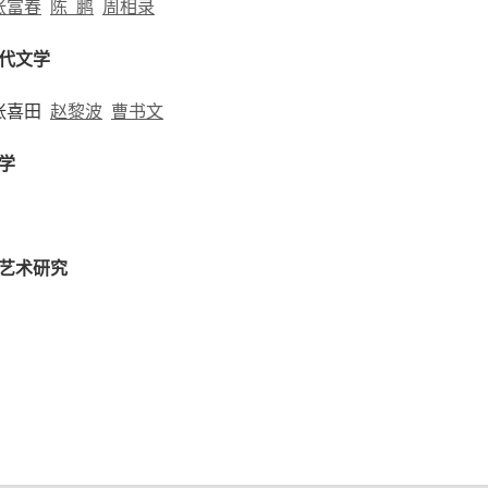
张富春
陈 鹏
周相录
代文学
张喜田
赵黎波
曹书文
学
艺术研究