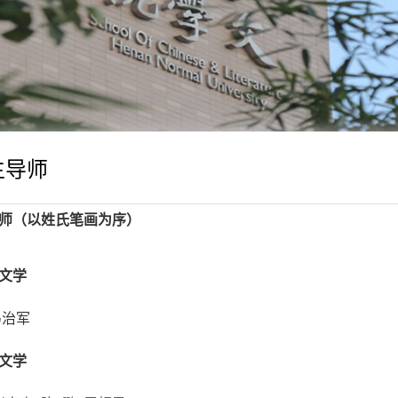
生导师
师（以姓氏笔画为序）
文学
马治军
文学