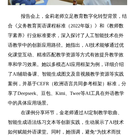
报告会上，金莉老师立足教育数字化转型背景，结
合《义务教育英语课程标准（
2022
年版）》和《教师数
字素养》行业标准要求，深入探讨了人工智能技术在外
语教学中的创新应用路径。她指出，
AI
技术能够通过优
化课堂互动、精准匹配教学资源等方式有效提升教学效
率和学习效果。她以多模态
AI
应用框架为例，详细介绍
了
AI
辅助备课、智能生成图文及音视频教学资源等实践
案例，并基于
CEFR
（欧洲语言共同参考框架）标准，分
享了
Deepseek
、豆包、
Kimi
、
Twee
等
AI
工具在外语教学
中的具体应用场景。
在课例分享环节，金老师通过
AI
定制教学歌曲、
智能生成语法练习文本等创新实践，生动展示了
AI
技术
如何赋能外语课堂。同时，她强调，避免“为技术而技