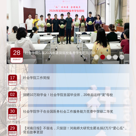
28
社会学院开展2026年暑期留校备考学生慰问活动
2026-07
17
社会学院工作简报
2026-07
02
捐赠10万助学金！社会学院首届毕业班，20年后这样“宠”母校
2026-08
30
社会学院学子在全国医务社会工作服务能力竞赛中荣获二等奖
2026-07
29
【河南日报】不留名，只留甜！河南师大研究生匿名捐2万斤“爱心瓜”，
背后故事更甜
2026-07