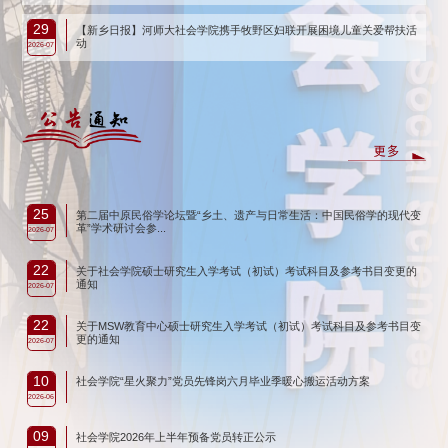
29
【新乡日报】河师大社会学院携手牧野区妇联开展困境儿童关爱帮扶活
动
2026-07
25
第二届中原民俗学论坛暨“乡土、遗产与日常生活：中国民俗学的现代变
革”学术研讨会参...
2026-07
22
关于社会学院硕士研究生入学考试（初试）考试科目及参考书目变更的
通知
2026-07
22
关于MSW教育中心硕士研究生入学考试（初试）考试科目及参考书目变
更的通知
2026-07
10
社会学院“星火聚力”党员先锋岗六月毕业季暖心搬运活动方案
2026-06
09
社会学院2026年上半年预备党员转正公示