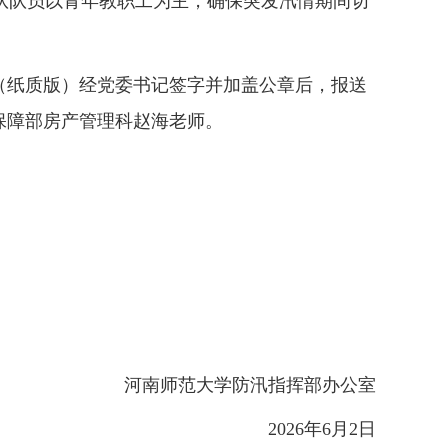
击队队员以青年教职工为主，确保突发汛情期间切
》（纸质版）经党委书记签字并加盖公章后，报送
保障部房产管理科赵海老师。
河南师范大学防汛指挥部办公室
2026年
6
月
2
日