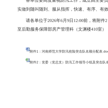
各单位要高度重视防汛工作，成立由主要
实做到随叫随到、
服从指挥
，快速、有序
、
有
请各单位于
2026年
6
月
9
日
12:
00前，将附
至后勤服务保障部房产管理科（文渊楼410室）
附件1：河南师范大学防汛抢险突击队名额分配表.doc
附件2：党委（党总支）防汛工作领导小组及突击队名单.