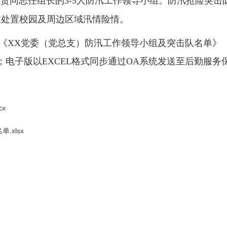
负责同志任组长的
3-5人防汛工作领导小组。防汛抢险突
效处置校园及
周边区域
汛情险情。
件2《XX党委（党总支）防汛工作领导小组及突击队名单
；电子版以EXCEL格式同步通过
OA系统
发送至后勤服务
x
xlsx