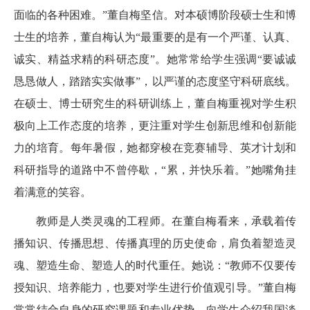
面临的各种困难。”董自梅坚信。对本硕博阶段硕士生和博
士生的培养，董自梅认为“最重要的是有一个严谨、认真、
诚实、精益求精的科研态度”。她常常给学生强调“要诚诚
恳恳做人，踏踏实实做事”，以严谨的态度坚守科研底线。
在硕士、博士研究生的科研训练上，董自梅重视对学生积
极向上工作态度的培养，更注重对学生创新思维和创新能
力的培育。每年暑假，她都穿梭在竞赛辅导、英才计划和
科研指导的道路中不曾停歇，“累，并快乐着。”她嘴角挂
着满意的笑容。
教师是人类灵魂的工程师。在董自梅看来，承载着传
播知识、传播思想、传播真理的历史使命，肩负着塑造灵
魂、塑造生命、塑造人的时代重任。她说：“教师不仅要传
授知识、培养能力，也要对学生进行价值观引导。”董自梅
常常结合自身的研究课题和专业优势，向学生介绍我国淡