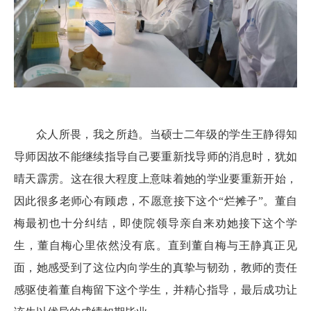
众人所畏，我之所趋。当硕士二年级的学生王静得知
导师因故不能继续指导自己要重新找导师的消息时，犹如
晴天霹雳。这在很大程度上意味着她的学业要重新开始，
因此很多老师心有顾虑，不愿意接下这个“烂摊子”。董自
梅最初也十分纠结，即使院领导亲自来劝她接下这个学
生，董自梅心里依然没有底。直到董自梅与王静真正见
面，她感受到了这位内向学生的真挚与韧劲，教师的责任
感驱使着董自梅留下这个学生，并精心指导，最后成功让