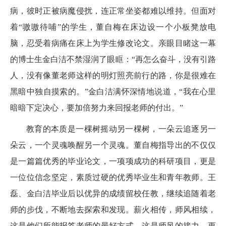
病，彼时正被病魔侵扰，连正常坐姿都难以维持。但面对
着“嗷嗷待哺”的学生，董自梅在床边设一个小板凳放电
脑，忍受着病痛在床上为学生修改论文。亲眼目睹这一幕
的博士生金白洁不禁湿润了眼眶：“再怎么奋斗，没有引路
人，没有像董老师这样的明灯照亮前行的路，你是很难在
黑暗中独自摸索的。”金白洁满怀深情地说道，“我在心里
暗暗下定决心，要加倍努力来回报老师的付出。”
教育的本质是一棵树摇动另一棵树，一朵云追逐另一
朵云，一个灵魂唤醒另一个灵魂。董自梅指导出的不仅仅
是一篇篇优秀的毕业论文，一项项成功的科研项目，更是
一位位信念坚定，素质过硬的优秀毕业生和青年教师。王
磊、金白洁毕业后以优异的成绩留校任教，继续追随着老
师的步伐，不断地去探索和发现。薪火相传，师风相续，
这是他们所能报答老师的最好方式，这是师风的接力，更