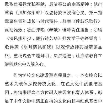
致敬焦裕禄无私奉献、廉洁奉公的崇高精神；琵琶
重奏《贝加尔湖畔》以悠扬旋律浸润心灵。第三篇
章聚焦青年成长与时代责任，群舞《莲鼓乐歌行》
灵动雅致；歌曲弹唱《奉献》诠释责任担当；朗诵
《清风拂年少，廉行铸芳华》抒发学子铮铮誓言；
歌伴舞《明月清风和我》以深情旋律彰显清廉品
格。整场晚会主题鲜明、层层递进，让廉洁教育在
潜移默化中入脑入心。
作为学校文化建设重点项目之一，本次晚会以
艺术为载体深挖传统文化、红色文化中的廉洁基
因，将清廉理念全方位融入校园文化育人体系，彰
显了中华文脉中清正自持的文化内核与红色基因中