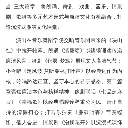
当”三大篇章，将朗诵、舞剧、戏曲、器乐、情景
剧、歌舞等多元艺术形式与廉洁文化有机融合，打
造沉浸式廉洁文化课堂。
演出在音乐舞蹈学院交响管乐团带来的《映山
红》中拉开帷幕。朗诵《清廉颂》以铿锵诵读传递
廉洁风骨；舞剧《锦瑟·梦蝶》展现文人高洁气节；
小合唱《定风波·莫听穿林打叶声》以经典词作为内
核，吟唱豁达正直、坚守本心的君子品格。第二篇
章聚焦廉洁本色与榜样精神，豫剧联唱《七品芝麻
官》《幸福歌》以经典唱腔诠释秉公为民、清正自
持的清廉初心；打击乐独奏《廉鼓听霖》节奏铿
锵、催人奋进；情景剧《泡桐花开》以沉浸式演绎