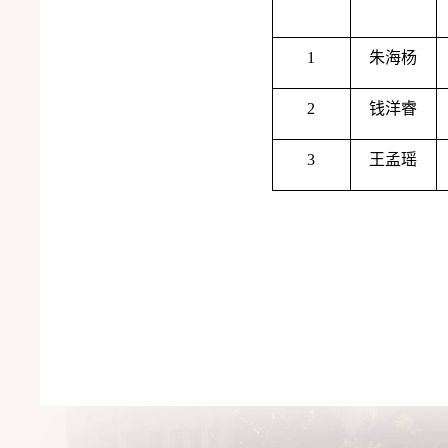
1
朱海杨
2
钱洋睿
3
王孟瑶