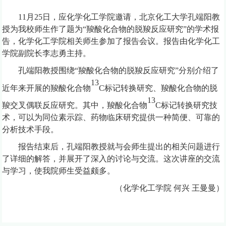
11
月
25
日，
应化学化工学院邀请，北京化工大学孔端阳教
授为我校师生作了题为
“
羧酸化合物的脱羧反应研究
”
的学术报
告，化学化工学院相关师生参加了报告会议。报告由化学化工
学院副院长李志勇主持。
孔端阳教授围绕
“
羧酸化合物的脱羧反应研究
”
分别介绍了
13
近年来开展的羧酸化合物
C
标记转换研究、羧酸化合物的脱
13
羧交叉偶联反应研究。其中，羧酸化合物
C
标记转换研究技
术，可以为同位素示踪、药物临床研究提供
一种
简便、可靠的
分析技术手段。
报告结束后，孔端阳教授就与会师生提出的相关问题进行
了详细的解答，并展开了深入的讨论与交流。这次讲座的交流
与学习，使我院师生受益颇多。
（化学化工学院 何兴 王曼曼）