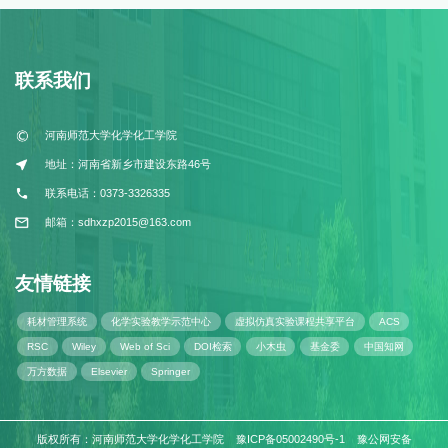
联系我们
河南师范大学化学化工学院
地址：河南省新乡市建设东路46号
联系电话：0373-3326335
邮箱：sdhxzp2015@163.com
友情链接
耗材管理系统
化学实验教学示范中心
虚拟仿真实验课程共享平台
ACS
RSC
Wiley
Web of Sci
DOI检索
小木虫
基金委
中国知网
万方数据
Elsevier
Springer
版权所有：河南师范大学化学化工学院 豫ICP备05002490号-1 豫公网安备