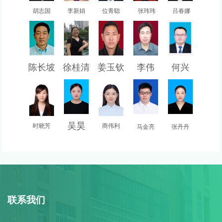
胡志国
李新娟
位青聪
张玮玮
吕春娜
陈长坡
徐桂清
姜玉钦
李伟
何兴
吴昊
时晓芳
商伟利
马金亮
张丹丹
联系我们