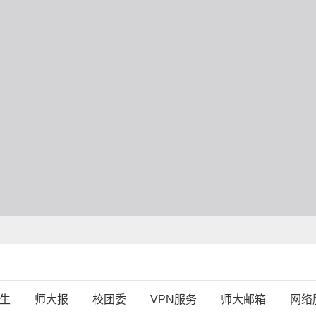
生
师大报
校团委
VPN服务
师大邮箱
网络