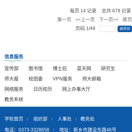
每页
14
记录
总共
679
记录
第一页
<<上一页
下一页>>
尾页
页码
1
/
49
跳转到
信息服务
宣传部
图书馆
博士后
蓝天网
研究生
师大报
校团委
VPN服务
师大邮箱
网络服务
日历校历
网上办事大厅
教务系统
学校首页
组织部
人事处
教务处
电话：0373-3328658
地址：新乡市建设东路46号