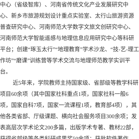
中心（省级智库）、河南省传统文化产业发展研究中
心、新乡市旅游规划设计重点实验室、太行山旅游资源
普查研究中心、河南师范大学数字文旅文创研究中心、
河南师范大学智能遥感与地理信息应用研究中心等科研
平台；创建
“琢玉太行”“地理教育”学术沙龙、“技
-
艺
-
理工
作坊”“磨课”训练
营等学术交流与地理师范教学实训平
台。
近
5
年来，学院教师主持国家级、省部级等教学科研
项目
60
余项（其中国家社科重点
1
项，国家社科一般
6
项，国家自科
7
项，国家一流课程
1
项，教育部
4
项），其
他各类省部、厅级课题、横向社会服务项目
300
余项；发
表高层次学术论文
200
多篇，出版学术专著、教材
22
部，
获得省部级等各类科研成果奖
50
余
项；
获批软件著作