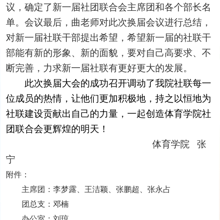
议，确定了新一届社团联合会主席团和各个部长名
单
。
会议
最后，曲老师对此次
换届
会议进行总结，
对
新一届社联干部提出希望，
希望
新
一届的社联
干
部能有新的形象、新的面貌，要对自己高要求、不
断完善，力求新一届社联有更好更大的发展。
此次换届大会的成功召开调动了
我院社联
每一
位成员的热情，让他们更加积极地，持之以恒地为
社联
建设贡献出自己的力量，一起创造
体育
学院
社
团联合会
更辉煌的明天！
体育学院
张
宁
附件：
主席团：
李梦露
、
王洁颖
、
张鹏超
、
张永占
团总支
：
邓
楠
办公室
：
刘
琼