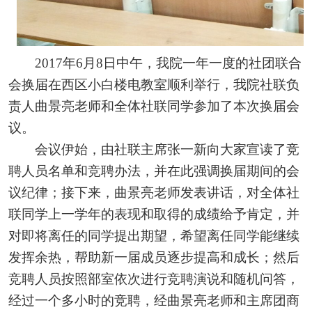
2017年6月8日中午，
我院一年一度的社团联合
会换届在西区小白楼电教室顺利举行，我院社联负
责人曲景亮老师和全体社联同学参加了本次换届会
议。
会议
伊始
，
由社联主席张一新向大家宣读了竞
聘人员名单和竞聘办法，并在此强调换届期间的会
议纪律；接下来，
曲
景亮
老师
发表讲话，对全体社
联同学上一学年的表现和取得的成绩给予肯定，并
对即将离任的同学提出期望，希望离任同学能继续
发挥余热，帮助新一届成员逐步提高和成长；
然后
竞聘人员按照部室
依次进行
竞聘演说和随机问答，
经过一个多小时的竞聘，经曲景亮老师和主席团商