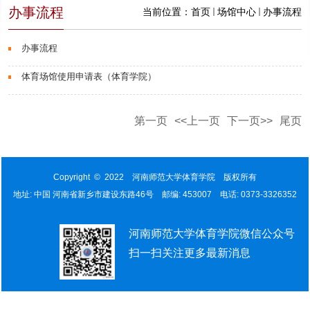
办事流程
当前位置：
首页
场馆中心
办事流程
办事流程
体育场馆使用申请表（体育学院）
第一页
<<上一页
下一页>>
尾页
Copyright © 2022 河南师范大学体育学院 版权所有
地址: 中国 河南省新乡市建设东路46号 邮编: 453007 电话: 0373-3326352
河南师范大学体育学院微信公众号
扫一扫关注更多最新消息