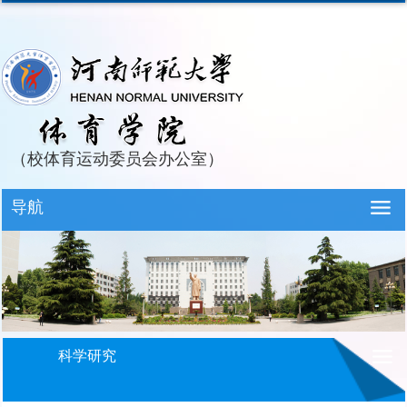
（校体育运动委员会办公室）
导航
科学研究