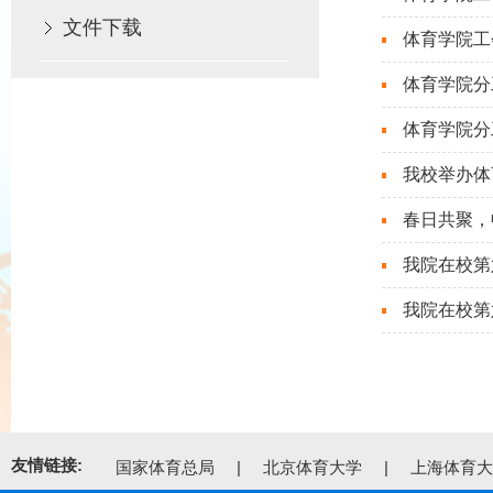
文件下载
体育学院工
体育学院分
体育学院分
我校举办体
春日共聚，
我院在校第
我院在校第
友情链接:
国家体育总局
|
北京体育大学
|
上海体育大