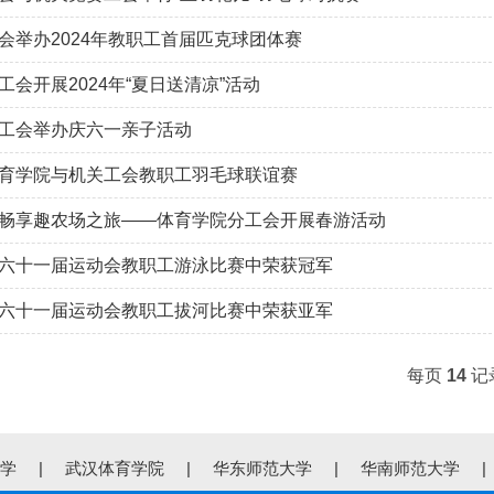
会举办2024年教职工首届匹克球团体赛
工会开展2024年“夏日送清凉”活动
工会举办庆六一亲子活动
育学院与机关工会教职工羽毛球联谊赛
畅享趣农场之旅——体育学院分工会开展春游活动
六十一届运动会教职工游泳比赛中荣获冠军
六十一届运动会教职工拔河比赛中荣获亚军
每页
14
记
学
|
武汉体育学院
|
华东师范大学
|
华南师范大学
|