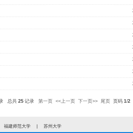
录
总共
25
记录
第一页
<<上一页
下一页>>
尾页
页码
1
/
2
福建师范大学
|
苏州大学