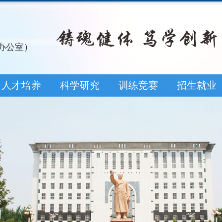
办公室）
人才培养
科学研究
训练竞赛
招生就业