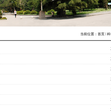
当前位置：
首页
科