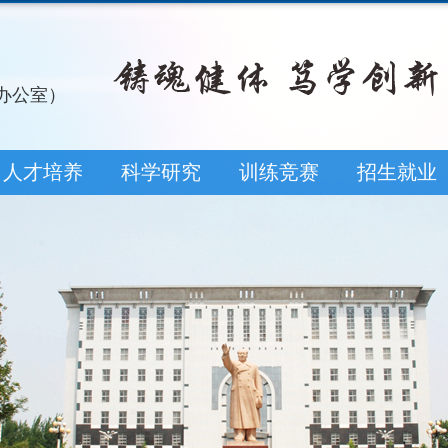
办公室）
人才培养
科学研究
训练竞赛
招生就业