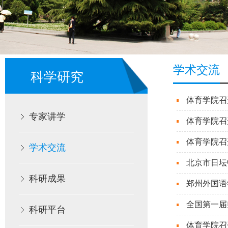
学术交流
科学研究
体育学院召
专家讲学
体育学院召
体育学院召
学术交流
北京市日坛
科研成果
郑州外国语
全国第一届
科研平台
体育学院召