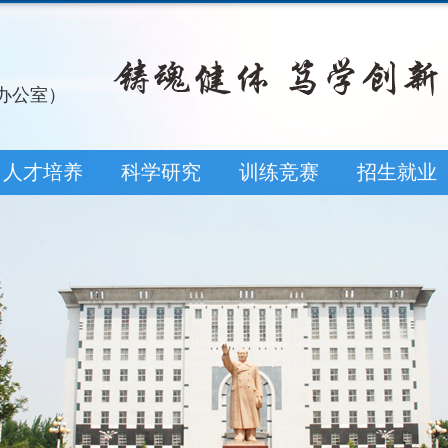
办公室）
人才培养
科学研究
训练竞赛
招生就业