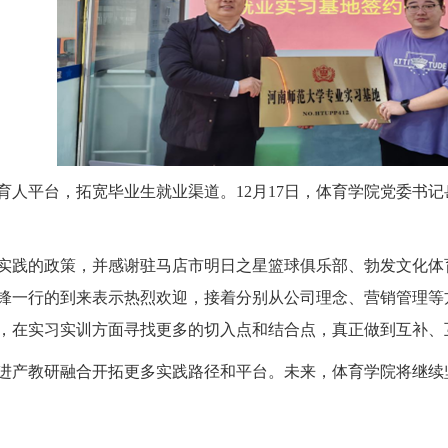
育人平台，拓宽毕业生就业渠道
。
12月17日，体育学院党委
实践的政策，并感谢驻马店市明日之星篮球俱乐部、勃发文化体
锋一行的到来表示热烈欢迎，接着分别从公司理念、营销管理等
，在实习实训方面寻找更多的切入点和结合点，真正做到互补、
进产教研融合开拓更多实践路径和平台。未来，体育学院将继续