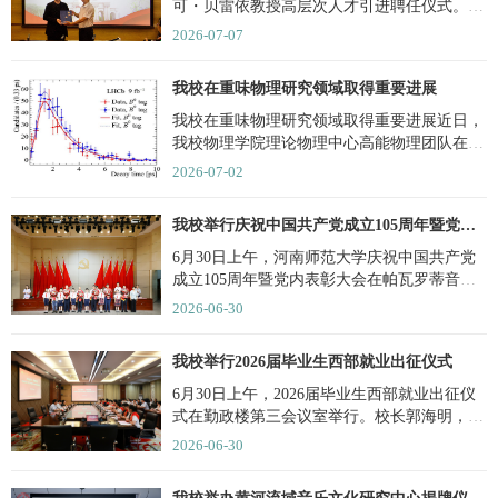
可・贝雷依教授高层次人才引进聘任仪式。校
党委常委、副校长杨宝...
2026-07-07
我校在重味物理研究领域取得重要进展
我校在重味物理研究领域取得重要进展近日，
我校物理学院理论物理中心高能物理团队在重
味物理研究领域取得重...
2026-07-02
我校举行庆祝中国共产党成立105周年暨党内表彰大会
6月30日上午，河南师范大学庆祝中国共产党
成立105周年暨党内表彰大会在帕瓦罗蒂音乐
厅隆重召开。校党委书记...
2026-06-30
我校举行2026届毕业生西部就业出征仪式
6月30日上午，2026届毕业生西部就业出征仪
式在勤政楼第三会议室举行。校长郭海明，相
关学院（部）学生工作...
2026-06-30