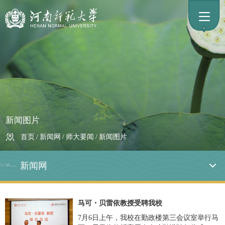
新闻图片
首页
/
新闻网
/
师大要闻
/
新闻图片
新闻网
马可・贝雷依教授受聘我校
7月6日上午，我校在勤政楼第三会议室举行马