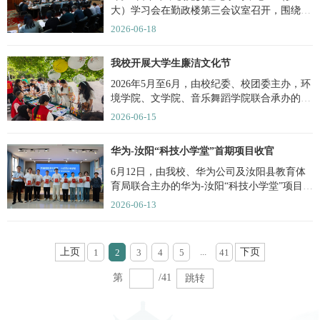
大）学习会在勤政楼第三会议室召开，围绕全
国党建工作座谈会精神和...
2026-06-18
我校开展大学生廉洁文化节
2026年5月至6月，由校纪委、校团委主办，环
境学院、文学院、音乐舞蹈学院联合承办的
2026年大学生廉洁文化节...
2026-06-15
华为-汝阳“科技小学堂”首期项目收官
6月12日，由我校、华为公司及汝阳县教育体
育局联合主办的华为-汝阳“科技小学堂”项目总
结仪式在汝阳县三屯...
2026-06-13
上页
下页
...
1
2
3
4
5
41
第
/41
跳转