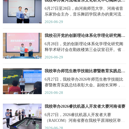
我校举办黄河流域音乐文化研究中心揭牌仪式暨首届黄河流域音乐文...
6月27日至28日，由河南师范大学、河南省音
乐家协会主办，音乐舞蹈学院承办的黄河流域
音乐文化研究中心揭牌...
2026-06-29
我校召开党的创新理论体系化学理化研究阐释学术研讨会
6月28日，党的创新理论体系化学理化研究阐
释学术研讨会在勤政楼第三会议室召开。省社
科联党组书记、主席李...
2026-06-29
我校举办师范生教学技能比赛暨教育实践总结表彰大会
6月27日，我校举办2026年师范生教学技能比
赛暨教育实践总结表彰大会。副校长宋晔，相
关职能部门负责人、师...
2026-06-28
我校举办2026睿抗机器人开发者大赛河南省赛
6月27日，2026睿抗机器人开发者大赛
（RAICOM）河南省赛在我校平原湖校区举
办。副校长宋晔，睿抗机器人开发...
2026-06-28