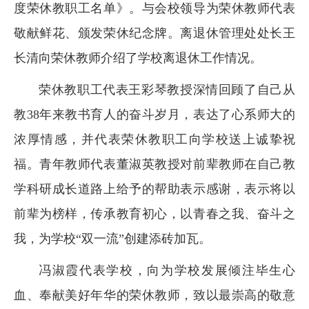
度荣休教职工名单》。与会校领导为荣休教师代表
敬献鲜花、颁发荣休纪念牌。离退休管理处处长王
长清向荣休教师介绍了学校离退休工作情况。
荣休教职工代表王彩琴教授深情回顾了自己从
教38年来教书育人的奋斗岁月，表达了心系师大的
浓厚情感，并代表荣休教职工向学校送上诚挚祝
福。青年教师代表董淑英教授对前辈教师在自己教
学科研成长道路上给予的帮助表示感谢，表示将以
前辈为榜样，传承教育初心，以青春之我、奋斗之
我，为学校“双一流”创建添砖加瓦。
冯淑霞代表学校，向为学校发展倾注毕生心
血、奉献美好年华的荣休教师，致以最崇高的敬意