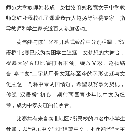
师范大学教师韩芯成、彭世洛府姹楼宽女子中学教
师郑红及我校孔子课堂负责人赵扬等评委专家、指
导教师和学生家长近百人参加活动。
黄伟健与陈仁光在开幕式致辞中分别强调，“汉
语桥”比赛已成为泰国学生追逐中文梦想的大舞台，
祝愿大家通过比赛打磨本领、绽放光彩。赵扬结
合“泰”“友”二字从甲骨文延续至今的字形变迁与文
化意蕴，阐释中泰两国情谊。希望以赛事为契机，
传递“汉语桥”初心，期待两国青少年以中文为纽
带，成为中泰友谊的传承者。
比赛共有来自泰北地区7所民校的21名中小学生
参加，以“快乐中文”和“追梦中文，不负韶华”为主