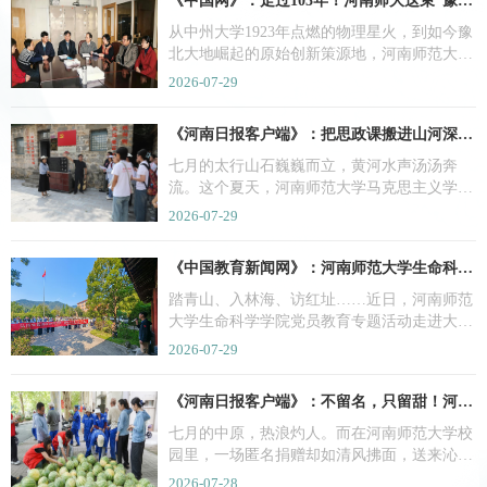
《
中国网
》：
走过103年！河南师大这束“豫”众不同的物理星火，如今正燎原
开在文物旁的"微思政课"，正是该校"博物馆
里的思政课"暑期社会实践的生动缩影。
从中州大学1923年点燃的物理星火，到如今豫
北大地崛起的原始创新策源地，河南师范大学
物理学科走过了103年的峥嵘岁月。作为河南
2026-07-29
省唯一连续百年发展的物理学科，它没有追逐
时代的喧嚣，而是选择沉下心，向基础研究
《
河南日报客户端
》：
把思政课搬进山河深处！河南师大师生行走中原大地解码“何以中国”
的“无人区”不断挺进。
七月的太行山石巍巍而立，黄河水声汤汤奔
流。这个夏天，河南师范大学马克思主义学院
70余名师生将思政课堂搬出教室、搬进山河，
2026-07-29
五支实践团队分赴太行红色旧址、黄河灌区田
间、乡村小学讲台和城市社区院落，在行走中
《
中国教育新闻网
》：
河南师范大学生命科学学院党员教育专题活动走进大别山
追寻信仰根脉，用青春脚步作答"何以中国"的
时代命题。
踏青山、入林海、访红址……近日，河南师范
大学生命科学学院党员教育专题活动走进大别
山，将山野林地变成教学讲台，将草木山河化
2026-07-29
作鲜活教材，将专业实习和思政课堂融为一
体，为学生带来别开生面的沉浸式实景课堂，
《
河南日报客户端
》：
不留名，只留甜！河南师大研究生匿名捐2万斤“爱心瓜”，背后故事更甜
擦亮“红细胞”党建品牌。
七月的中原，热浪灼人。而在河南师范大学校
园里，一场匿名捐赠却如清风拂面，送来沁人
心脾的凉意。
2026-07-28