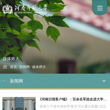
媒体师大
首页
/
新闻网
/
媒体师大
新闻网
《
河南日报客户端
》：
百余名军娃走进大学触摸文明根脉，河南师大文化拥军献礼建军99周年
"原来三千多年前的甲骨文可以通过电脑‘活过