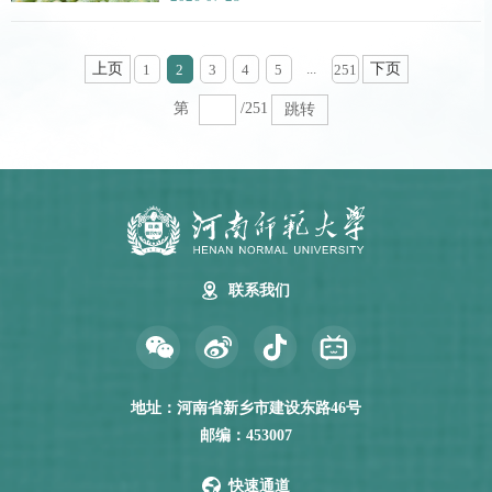
上页
下页
...
1
2
3
4
5
251
第
/251
跳转
联系我们
地址：河南省新乡市建设东路46号
邮编：453007
快速通道