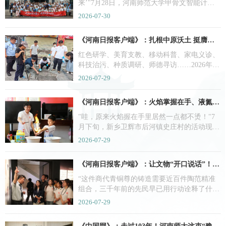
来’"7月28日，河南师范大学甲骨文智能计算
实验室里，10岁的军娃小雨指着屏幕上跃动的
2026-07-30
字符，兴奋地喊出了声。这一天，来自解放军
31679、32150部队的142名现役官兵家属子女
《
河南日报客户端
》：
扎根中原沃土 挺膺时代担当 ——河南师范大学2026年大学生暑期社会实践纪实
走进师大校园，参加"童心筑梦·情暖八一"拥军
优属主题研学活动，在科技与文化的交融中收
红色研学、美育支教、移动科普、家电义诊、
获了一份别样的建军节礼物。
科技治污、种质调研、师德寻访……2026年暑
期，怀揣报国理想，河南师范大学200余支实
2026-07-29
践团队、千余名青年师生奔赴全国十省二十六
地市。他们走进乡村学堂、社区街巷、工矿企
《
河南日报客户端
》：
火焰掌握在手、液氮冻脆菜叶，河南师大这堂“流动科学课”点燃乡村娃科创梦
业，把专业课堂搬到基层一线，让青春脚步真
正沾泥土、接地气、有温度。
"哇，原来火焰握在手里居然一点都不烫！"7
月下旬，新乡卫辉市后河镇史庄村的活动现
场，孩子们此起彼伏的惊叹声回荡在乡间小
2026-07-29
院。这个暑期，河南师范大学材料科学与工程
学院"材创工坊"科普宣讲团再度出发，奔赴新
《
河南日报客户端
》：
让文物“开口说话”！河南师大师生博物馆研学让青春与历史“双向奔赴”
乡凤泉区、延津县、卫辉市等多地乡村社区，
用液氮低温实验、"风火轮"气球、火焰掌、莱
“这件商代青铜尊的铸造需要近百件陶范精准
顿瓶静电演示等趣味实验，为乡村孩童打造了
组合，三千年前的先民早已用行动诠释了什么
一场场沉浸式科学课堂。
是工匠精神。"近日，在河南博物院青铜展厅
2026-07-29
内，河南师范大学历史文化学院带队教师的一
席话，让围在展柜前的学子们陷入沉思。这堂