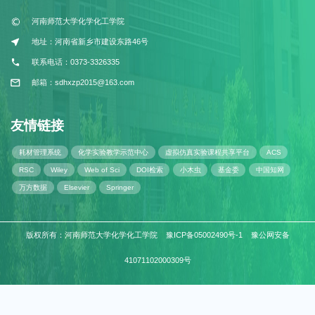
河南师范大学化学化工学院
地址：河南省新乡市建设东路46号
联系电话：0373-3326335
邮箱：sdhxzp2015@163.com
友情链接
耗材管理系统
化学实验教学示范中心
虚拟仿真实验课程共享平台
ACS
RSC
Wiley
Web of Sci
DOI检索
小木虫
基金委
中国知网
万方数据
Elsevier
Springer
版权所有：河南师范大学化学化工学院 豫ICP备05002490号-1 豫公网安备
41071102000309号