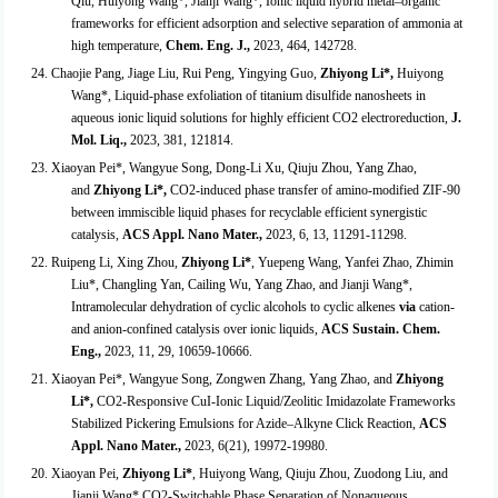
Qiu, Huiyong Wang*, Jianji Wang*, Ionic liquid hybrid metal–organic
frameworks for efficient adsorption and selective separation of ammonia at
high temperature,
Chem. Eng. J.
,
2023, 464, 142728.
24. Chaojie Pang, Jiage Liu, Rui Peng, Yingying Guo,
Zhiyong Li*,
Huiyong
Wang*, Liquid-phase exfoliation of titanium disulfide nanosheets in
aqueous ionic liquid solutions for highly efficient CO
2
electroreduction,
J.
Mol. Liq.,
2023, 381, 121814.
23. Xiaoyan Pei*, Wangyue Song, Dong-Li Xu, Qiuju Zhou, Yang Zhao,
and
Zhiyong Li*,
CO
2
-induced phase transfer of amino-modified ZIF-90
between immiscible liquid phases for recyclable efficient synergistic
catalysis,
ACS Appl. Nano Mater.
,
2023, 6, 13, 11291-11298.
22. Ruipeng Li, Xing Zhou,
Zhiyong Li*
, Yuepeng Wang, Yanfei Zhao, Zhimin
Liu*, Changling Yan, Cailing Wu, Yang Zhao, and Jianji Wang*,
Intramolecular dehydration of cyclic alcohols to cyclic alkenes
via
cation-
and anion-confined catalysis over ionic liquids,
ACS Sustain. Chem.
Eng.,
2023, 11, 29, 10659-10666.
21. Xiaoyan Pei*, Wangyue Song, Zongwen Zhang, Yang Zhao, and
Zhiyong
Li*,
CO
2
-Responsive CuI-Ionic Liquid/Zeolitic Imidazolate Frameworks
Stabilized Pickering Emulsions for Azide–Alkyne Click Reaction,
ACS
Appl. Nano Mater.
,
2023, 6(21), 19972-19980.
20. Xiaoyan Pei,
Zhiyong Li*
, Huiyong Wang, Qiuju Zhou, Zuodong Liu, and
Jianji Wang* CO
2
-Switchable Phase Separation of Nonaqueous