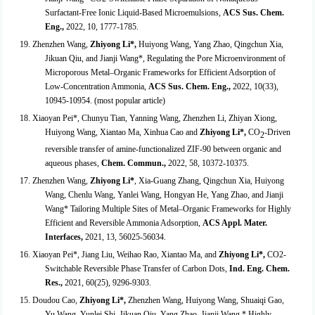
Surfactant-Free Ionic Liquid-Based Microemulsions,
ACS Sus. Chem.
Eng.
,
2022, 10, 1777-1785.
19. Zhenzhen Wang,
Zhiyong Li*,
Huiyong Wang, Yang Zhao, Qingchun Xia,
Jikuan Qiu, and Jianji Wang*, Regulating the Pore Microenvironment of
Microporous Metal–Organic Frameworks for Efficient Adsorption of
Low-Concentration Ammonia,
ACS Sus. Chem. Eng.,
2022, 10(33),
10945-10954. (most popular article
)
18. Xiaoyan Pei*, Chunyu Tian, Yanning Wang, Zhenzhen Li, Zhiyan Xiong,
Huiyong Wang, Xiantao Ma, Xinhua Cao and
Zhiyong Li*,
CO
-Driven
2
reversible transfer of amine-functionalized ZIF-90 between organic and
aqueous phases,
Chem. Commun.
,
2022, 58, 10372-10375.
17. Zhenzhen Wang,
Zhiyong Li*
, Xia-Guang Zhang, Qingchun Xia, Huiyong
Wang, Chenlu Wang, Yanlei Wang, Hongyan He, Yang Zhao, and Jianji
Wang* Tailoring Multiple Sites of Metal–Organic Frameworks for Highly
Efficient and Reversible Ammonia Adsorption,
ACS Appl. Mater.
Interfaces,
2021, 13, 56025-56034.
16. Xiaoyan Pei*, Jiang Liu, Weihao Rao, Xiantao Ma, and
Zhiyong Li*,
CO
2
-
Switchable Reversible Phase Transfer of Carbon Dots,
Ind. Eng. Chem.
Res.,
2021, 60(
25
), 9296-9303.
15. Doudou Cao,
Zhiyong Li*,
Zhenzhen Wang, Huiyong Wang, Shuaiqi Gao,
Yu Wang, Yunlei Shi, Jikuan Qiu, Yang Zhao, Jianji Wang,* Highly