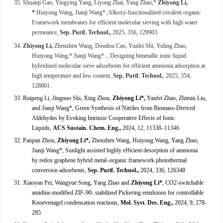
35.
Shuaiqi Gao, Yingying Yang, Liyong Zhai, Yang Zhao,*
Zhiyong Li,
*
Huiyong Wang, Jianji Wang*, Alkoxy-functionalized covalent organic
Framework membranes for efficient molecular sieving with high water
permeance,
Sep. Purif. Technol.,
2025, 356, 129903.
34.
Zhiyong Li
,
Zhenzhen Wang, Doudou Cao, Yunlei Shi, Yuling Zhao,
Huiyong Wang,* Jianji Wang*
，
Designing bim
etallic ionic liquid
hybridized molecular sieve adsorbents for efficient ammonia adsorption at
high temperature and low content,
Sep. Purif. Technol.
, 2025, 354,
128861.
33. Ruipeng Li, Jingnuo Shi, Xing Zhou,
Zhiyong Li*,
Yanfei Zhao, Zhimin Liu,
and Jianji Wang*, Green Synthesis of Nitriles from Biomass-Derived
Aldehydes by Evoking Intrinsic Cooperative Effects of Ionic
Liquids,
ACS Sustain. Chem. Eng.,
2024,
12
,
11338–11346.
32. Panpan Zhou,
Zhiyong Li*,
Zhenzhen Wang, Huiyong Wang, Yang Zhao,
Jianji Wang*, Sunlight assisted highly efficient desorption of ammonia
by redox graphene hybrid metal–organic framework photothermal
conversion adsorbents,
Sep. Purif. Technol.
,
2024, 336, 126348
31. Xiaoyan Pei, Wangyue Song, Yang Zhao and
Zhiyong Li*
, CO
2
-switchable
amidine-modified ZIF-90- stabilized Pickering emulsions for controllable
Knoevenagel condensation reactions,
Mol. Syst. Des. Eng.
,
2024, 9, 278-
285.