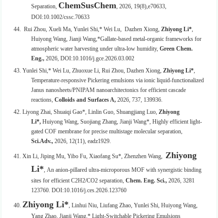
ChemSusChem
Separation,
, 2026, 19(8),e70633,
DOI:10.1002/cssc.70633
44.
Rui Zhou, Xueli Ma,
Yunlei Shi,*
Wei Lu,
Dazhen Xiong,
Zhiyong Li*
,
Huiyong Wang, Jianji Wang,*Gallate-based metal-organic frameworks for
atmospheric water harvesting under ultra-low humidity,
Green Chem.
Eng.,
2026, DOI:10.1016/j.gce.2026.03.002
43.
Yunlei Shi,* Wei Lu, Zhuoxue Li, Rui Zhou, Dazhen Xiong,
Zhiyong Li*
,
Temperature-responsive Pickering emulsions via ionic liquid-functionalized
Janus nanosheets/PNIPAM nanoarchitectonics for efficient cascade
reactions,
Colloids and Surfaces A,
2026, 737, 139936.
42. Liyong Zhai, Shuaiqi Gao*, Linlin Guo, Shuangjiang Luo,
Zhiyong
Li*,
Huiyong Wang, Suojiang Zhang, Jianji Wang*, Highly efficient light-
gated COF membrane for precise multistage molecular separation,
Sci.
Adv.,
2026, 12(11), eadz1929.
Zhiyong
41. Xin Li, Jiping Mu, Yibo Fu, Xiaofang Su*, Zhenzhen Wang,
Li*
, An anion-pillared ultra-microporous MOF with synergistic binding
sites for efficient C
2
H
2
/CO
2
separation,
Chem. Eng. Sci.,
2026, 3281
123760. DOI:10.1016/j.ces.2026.123760
Zhiyong Li*
40.
, Linhui Niu, Liufang Zhao, Yunlei Shi, Huiyong Wang,
Yang Zhao, Jianji Wang,* Light-Switchable Pickering Emulsions