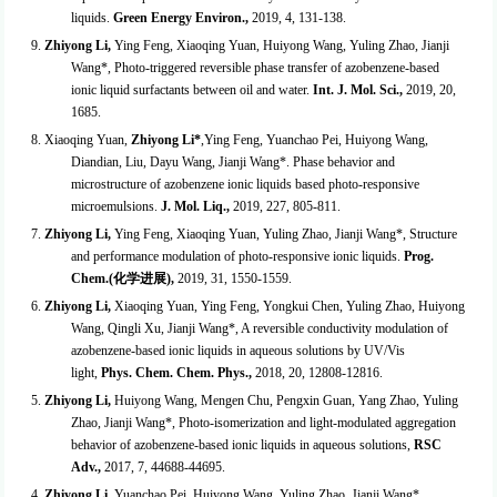
liquids.
Green Energy Environ.,
2019, 4, 131-138.
9.
Zhiyong Li
,
Ying Feng, Xiaoqing Yuan, Huiyong Wang, Yuling Zhao, Jianji
Wang*, Photo-triggered reversible phase transfer of azobenzene-based
ionic liquid surfactants between oil and water.
Int. J. Mol. Sci.,
2019, 20,
1685.
8. Xiaoqing Yuan,
Zhiyong Li*
,Ying Feng, Yuanchao Pei, Huiyong Wang,
Diandian, Liu, Dayu Wang, Jianji Wang*. Phase behavior and
microstructure of azobenzene ionic liquids based photo-responsive
microemulsions.
J. Mol. Liq.
,
2019, 227, 805-811.
7.
Zhiyong Li
,
Ying Feng, Xiaoqing Yuan, Yuling Zhao, Jianji Wang*, Structure
and performance modulation of photo-responsive ionic liquids.
Prog.
Chem.(
化学进展
),
2019, 31, 1550-1559.
6.
Zhiyong Li
,
Xiaoqing Yuan, Ying Feng, Yongkui Chen, Yuling Zhao, Huiyong
Wang, Qingli Xu, Jianji Wang*, A reversible conductivity modulation of
azobenzene-based ionic liquids in aqueous solutions by UV/Vis
light,
Phys. Chem. Chem. Phys.,
2018, 20, 12808-12816.
5.
Zhiyong Li
,
Huiyong Wang, Mengen Chu, Pengxin Guan, Yang Zhao, Yuling
Zhao, Jianji Wang*, Photo-isomerization and light-modulated aggregation
behavior of azobenzene-based ionic liquids in aqueous solutions,
RSC
Adv.
,
2017, 7, 44688-44695.
4.
Zhiyong Li,
Yuanchao Pei, Huiyong Wang, Yuling Zhao, Jianji Wang*,