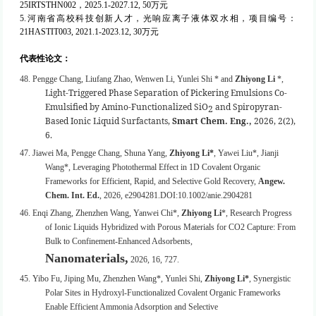
25IRTSTHN002，2025.1-2027.12, 50万元
5.
河南省高校科技创新人才，光响应离子液体双水相，项目编号：
21HASTIT003, 2021.1-2023.12, 30
万元
代表性论文
：
48.
Pengge Chang, Liufang Zhao, Wenwen Li, Yunlei Shi * and
Zhiyong Li
*,
Light-Triggered Phase Separation of Pickering Emulsions Co-
Emulsified by Amino-Functionalized SiO
and Spiropyran-
2
Based Ionic Liquid Surfactants,
Smart Chem. Eng.,
2026, 2(2),
6.
47. Jiawei Ma, Pengge Chang, Shuna Yang,
Zhiyong Li*
, Yawei Liu*, Jianji
Wang*, Leveraging Photothermal Effect in 1D Covalent Organic
Frameworks for Efficient, Rapid, and Selective Gold Recovery,
Angew.
Chem. Int. Ed.
, 2026, e2904281.DOI:10.1002/anie.2904281
46.
Enqi Zhang, Zhenzhen Wang, Yanwei Chi*,
Zhiyong Li
*, Research Progress
of Ionic Liquids Hybridized with Porous Materials for CO
2
Capture: From
Bulk to Confinement-Enhanced Adsorbents,
Nanomaterials,
2026, 16, 727.
45. Yibo Fu, Jiping Mu, Zhenzhen Wang*, Yunlei Shi,
Zhiyong Li*
, Synergistic
Polar Sites in Hydroxyl-Functionalized Covalent Organic Frameworks
Enable Efficient Ammonia Adsorption and Selective