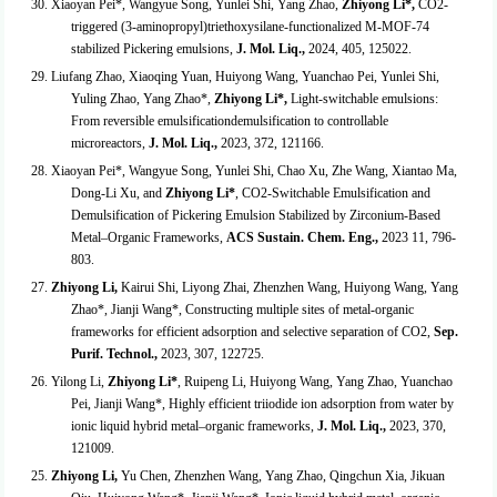
30. Xiaoyan Pei*, Wangyue Song, Yunlei Shi, Yang Zhao,
Zhiyong Li*,
CO
2
-
triggered (3-aminopropyl)triethoxysilane-functionalized M-MOF-74
stabilized Pickering emulsions,
J. Mol. Liq.
,
2024, 405, 125022.
29. Liufang Zhao, Xiaoqing Yuan, Huiyong Wang, Yuanchao Pei, Yunlei Shi,
Yuling Zhao, Yang Zhao*,
Zhiyong Li*,
Light-switchable emulsions:
From reversible emulsificationdemulsification to controllable
microreactors,
J. Mol. Liq.
,
2023, 372, 121166.
28. Xiaoyan Pei*, Wangyue Song, Yunlei Shi, Chao Xu, Zhe Wang, Xiantao Ma,
Dong-Li Xu, and
Zhiyong Li*
, CO
2
-Switchable Emulsification and
Demulsification of Pickering Emulsion Stabilized by Zirconium-Based
Metal–Organic Frameworks,
ACS Sustain. Chem. Eng.
,
2023 11, 796-
803.
27.
Zhiyong Li
,
Kairui Shi, Liyong Zhai, Zhenzhen Wang, Huiyong Wang, Yang
Zhao*, Jianji Wang*, Constructing multiple sites of metal-organic
frameworks for efficient adsorption and selective separation of CO
2
,
Sep.
Purif. Technol.
,
2023, 307, 122725.
26. Yilong Li,
Zhiyong Li*
, Ruipeng Li, Huiyong Wang, Yang Zhao, Yuanchao
Pei, Jianji Wang*, Highly efficient triiodide ion adsorption from water by
ionic liquid hybrid metal–organic frameworks,
J. Mol. Liq.
,
2023, 370,
121009.
25.
Zhiyong Li
,
Yu Chen, Zhenzhen Wang, Yang Zhao, Qingchun Xia, Jikuan