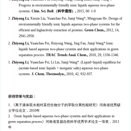
Progress in environmentally friendly ionic liquids aqueous two-phase
systems.
Chin. Sci. Bull.
（科学通报）
,
2015, 60: 1-9
3.
Zhiyong Li
,
Xinxin Liu, Yuanchao Pei, Jianji Wang*, Mingyuan He. Design of
environmentally friendly ionic liquids aqueous two-phase systems for the
efficient and highactivity extraction of proteins.
Green Chem.,
2012, 14,
2941-2950.
2.
Zhiyong Li,
Yuanchao Pei, Huiyong Wang, Jing Fan, Jianji Wang*.Ionic
liquids based aqueous two-phase systems and their applications in green
separation process.
TRAC Trends Anal. Chem.,
2010, 29, 1336-1346.
1.
Zhiyong Li
,
Yuanchao Pei, Li Liu, Jianji Wang*. (Liquid+liquid) equilibria for
(acetate-based ionic liquids + inorganic salts) aqueous two-phase
systems.
J. Chem. Thermodyn.,
2010, 42, 932-937.
获得荣誉与奖励
：
1.
《离子液体双水相对某些生物分子的萃取分离性能研究》河南省优秀硕
士学位论文，
2010
年
2.
《
Ionic liquids based aqueous two-phase systems and their applications in
green separation process
》河南省首届自然科学优秀学术论文一等奖，
2011
年