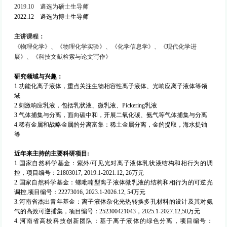
2019.10
遴选为硕士生导师
2022.12
遴选为博士生导师
主讲课程：
《物理化学》、《物理化学实验》、《化学信息学》、《现代化学进
展》、《科技文献检索与论文写作》
研究领域与兴趣
：
1.
功能化离子液体，重点关注生物相容性离子液体、光响应离子液体等领
域
2.
刺激响应乳液，包括乳状液、微乳液、
Pickering
乳液
3.
气体捕集与分离，面向碳中和，开展二氧化碳、氨气等气体捕集与分离
4.稀有金属和战略金属的分离富集：稀土金属分离，金的提取，海水提铀
等
近年来主持的主要科研项目
:
1.
国家自然科学基金：紫外
/
可见光对离子液体乳状液结构和相行为的调
控，项目编号：
21803017
,
2019.1-2021.12, 2
6
万元
2.
国家自然科学基金：
螺吡喃型离子液体微乳液的结构和相行为的可逆光
调控,
项目编号：
22273016, 2023.1-2026.12, 54
万元
3.河南省杰出青年基金：离子液体杂化光热转换多孔材料的设计及其对氨
气的高效可逆捕集，项目编号：
252300421043，2025.1-2027.12,50
万元
4.河南省高校科技创新团队：基于离子液体的绿色分离，项目编号：