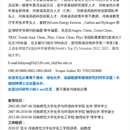
员会第一届青年委员会副主任，是中原基础研究领军人才、河南省杰出青
年基金获得者、河南省高层次人才（C类）、河南省高校科技创新团队带
头人、
河南省高校科技创新人才、河南省高校青年骨干教师、河南省教育
厅学术技术带头人，被聘为
Green Energy Environ. , Carbon and Hydrogen
和
盐湖研究等期刊的编委/
青年编委
。先后在
Angew. Chem.,
Green Chem.,
TRAC Trends Anal. Chem., Phys. Chem. Chem. Phys.
等国际重要期刊发表
SCI
论文
100
余篇，论文被
SCI
他引
5000
余次，获河南省自然科学奖一等奖1项，
入选
全球前
2%
顶尖科学家榜单(
World’s Top 2% Scientists 2022, 2023
，斯坦
福大学)
。
E-mail:lizhiyong03@126.com; yli@htu.edu.cn
ORCiD:0000-0002-1865-864X
Scopus Author ID: 57022563800
欢迎有志从事离子液体、绿色化学、低碳能源等领域研究的同学加盟！长
期招聘博士后加盟合作。
欢迎访问研究小组X-mol主页：
离子液体与绿色分离
教育经历：
2003.09-2007.06
河南师范大学化学与环境科学学院
化学
理学学士
2007.09-2010.06
河南师范大学化学与环境科学学院
物理化学
理学硕士
2013.09-2019.06
河南师范大学化学化工学院
物理化学
理学博士
工作经历：
2010.07
至今
河南师范大学化学化工学院
讲师、副教授