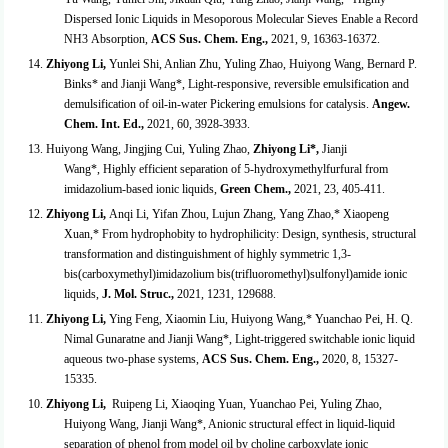
Dispersed Ionic Liquids in Mesoporous Molecular Sieves Enable a Record
NH
3
Absorption,
ACS Sus. Chem. Eng.,
2021, 9, 16363-16372.
14.
Zhiyong Li,
Yunlei Shi, Anlian Zhu, Yuling Zhao, Huiyong Wang, Bernard P.
Binks* and Jianji Wang*, Light-responsive, reversible emulsification and
demulsification of oil-in-water Pickering emulsions for catalysis.
Angew.
Chem. Int. Ed.,
2021, 60, 3928-3933.
13. Huiyong Wang, Jingjing Cui, Yuling Zhao,
Zhiyong Li*,
Jianji
Wang*,
Highly efficient separation of 5-hydroxymethylfurfural from
imidazolium-based ionic liquids,
Green Chem.,
2021, 23, 405-411.
12.
Zhiyong Li
,
Anqi Li, Yifan Zhou, Lujun Zhang, Yang Zhao,* Xiaopeng
Xuan,* From hydrophobity to hydrophilicity: Design, synthesis, structural
transformation and distinguishment of highly symmetric 1,3-
bis(carboxymethyl)imidazolium bis(trifluoromethyl)sulfonyl)amide ionic
liquids,
J. Mol. Struc.,
2021, 1231, 129688.
11.
Zhiyong Li
,
Ying Feng, Xiaomin Liu, Huiyong Wang,* Yuanchao Pei, H. Q.
Nimal Gunaratne and Jianji Wang*, Light-triggered switchable ionic liquid
aqueous two-phase systems,
ACS Sus. Chem. Eng.,
2020, 8, 15327-
15335.
10.
Zhiyong Li
,
Ruipeng Li, Xiaoqing Yuan, Yuanchao Pei, Yuling Zhao,
Huiyong Wang, Jianji Wang*, Anionic structural effect in liquid-liquid
separation of phenol from model oil by choline carboxylate ionic