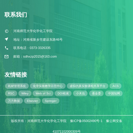
联系我们
河南师范大学化学化工学院
地址：河南省新乡市建设东路46号
联系电话：0373-3326335
邮箱：sdhxzp2015@163.com
友情链接
耗材管理系统
化学实验教学示范中心
虚拟仿真实验课程共享平台
ACS
RSC
Wiley
Web of Sci
DOI检索
小木虫
基金委
中国知网
万方数据
Elsevier
Springer
版权所有：河南师范大学化学化工学院 豫ICP备05002490号-1 豫公网安备
41071102000309号