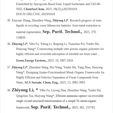
Emulsified by Spiropyran-Based Ionic Liquid Surfactants and UiO-66-
NH
2
,
ChemSusChem
, 2025, 18(22),e202501618.
DOI:10.1002.CSSC.202501618
39. Xinyuan Zhang, Zhenzhen Wang,
Zhiyong Li*
, Research progress of ionic
liquids in recycling waste lithium-ion batteries: from metal extraction to
Sep. Purif. Technol.,
material regeneration,
2025, 379,
134850.
38.
Zhiyong Li*
, Yibo Fu, Yilong Li, Ruipeng Li, Yuanchao Pei, Yunlei Shi,
Huiyong Wang
*,
Constructing multiple sites porous organic polymers for
highly efficient and reversible adsorption of triiodide ion from water，
Green Energy Environ.,
2025, 10, 1807-1818.
37.
Zhiyong Li*
, Zhenzhen Wang, Hui Wang, Yunlei Shi, Yang Zhao, Huiyong
Wang*, Designing Amino-Functionalized Metal–Organic Frameworks for
Highly Efficient and Selective Separation of Furan Compounds from
Water,
ACS Sustain. Chem. Eng.,
2025, 13, 3985-3993.
Zhiyong Li, *
36.
YiBo Fu, Liyong Zhai, Zhenzhen Wang, Yunlei Shi,
Qingchun Xia,
Huiyong Wang*,
Efficient ammonia capture via reversible
single crystal structural transformation of a simple Ni metal-organic
Sep. Purif. Technol.,
framework,
2025, 362, 131743.