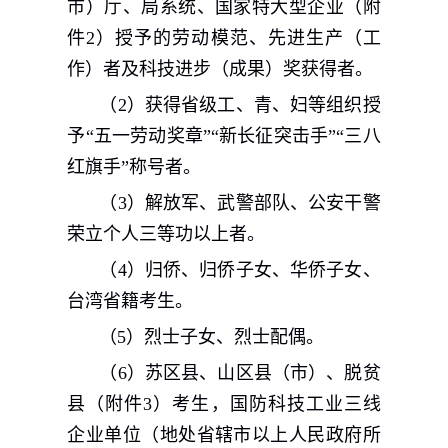
市）厅、局系统、国家特大型企业（附
件
2
）授予的劳动模范、先进生产（工
作）者及科技进步（成果）奖获得者。
（
2
）获得省级工、青、妇等组织授
予“五一劳动奖章”“新长征突击手”“三八
红旗手”称号者。
（
3
）解放军、武警部队、公安干警
荣立个人三等功以上者。
（
4
）归侨、归侨子女、华侨子女、
台湾省籍考生。
（
5
）烈士子女、烈士配偶。
（
6
）苏区县、山区县（市）、脱贫
县（附件
3
）考生，国防科技工业三线
企业单位（地处省辖市以上人民政府所