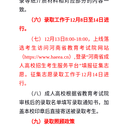
录等纸介质材料相对应部分的内容一
致。
（六）录取工作于
12
月
8
日至
14
日进
行。
（七）
12
月
13
日
8:00-18:00
，上线落
选考生访问河南省教育考试院网站
（
https://www.haeea.cn
）
,
登录“河南省成
人高校招生考生服务平台”填报征集志
愿。征集志愿录取工作于
12
月
14
日进
行。
（八）成人高校根据省教育考试院
审核后的录取名单填写录取通知书，加
盖本校印章后直接寄送被录取考生。
（九）录取照顾政策