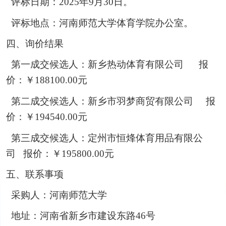
评标日期：2025
年
9
月
30
日。
评标地点：河南师范大学体育学院办公室。
四、询价结果
第一成交候选人：
新乡热动体育有限公司
报
价：￥
188100
.00
元
第
二
成交候选人
：新乡市羽梦商贸有限公司
报
价：￥
194540.0
0
元
第
三
成交候选人：
定州市恒烽体育用品有限公
司
报价：￥
195800.00
元
五、联系事项
采购人：河南师范大学
地址：河南省新乡市建设东路46
号