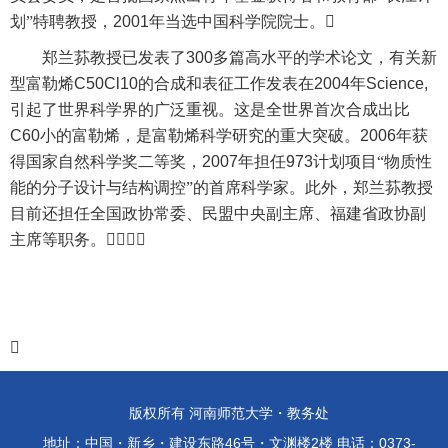
划”特聘教授，
2001
年当选中国科学院院士。

郑兰荪
教授已发表了
300
多篇高水平的学术论文，有关新
型富勒烯
C50Cl10
的合成和表征工作发表在
2004
年
Science,
引起了世界科学界的广泛重视。这是全世界首次合成出比
C60
小的富勒烯，是富勒烯科学研究的重大突破。
2006
年获
得国家自然科学奖二等奖，
2007
年担任
973
计划项目“物质性
能的分子设计与结构调控”的首席科学家。此外，
郑兰荪
教授
目前还担任全国政协常委、民盟中央副主席、福建省政协副
主席等职务。


版权所有 河南师范大学・教务处
地址：中国・新乡・建设东路46号・文渊楼2楼 电话：0373-