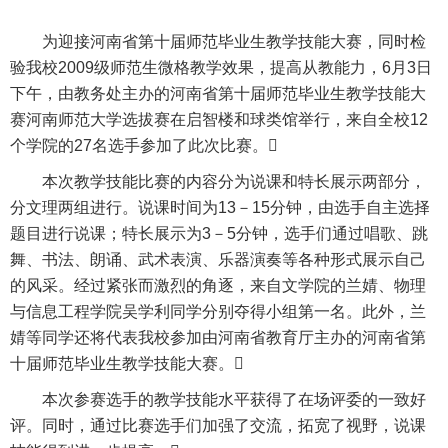
为迎接河南省第十届师范毕业生教学技能大赛，同时检
验我校
2009
级师范生微格教学效果，提高从教能力，
6
月
3
日
下午，由教务处主办的河南省第十届师范毕业生教学技能大
赛河南师范大学选拔赛在启智楼和球类馆举行，来自全校
12
个学院的
27
名选手参加了此次比赛。

本次教学技能比赛的内容分为说课和特长展示两部分，
分文理两组进行。说课时间为
13
－
15
分钟，由选手自主选择
题目进行说课；特长展示为
3
－
5
分钟，选手们通过唱歌、跳
舞、书法、朗诵、武术表演、乐器演奏等各种形式展示自己
的风采。经过紧张而激烈的角逐，来自文学院的兰婧、物理
与信息工程学院吴学利同学分别夺得小组第一名。此外，兰
婧等同学还将代表我校参加由河南省教育厅主办的河南省第
十届师范毕业生教学技能大赛。

本次参赛选手的教学技能水平获得了在场评委的一致好
评。同时，通过比赛选手们加强了交流，拓宽了视野，说课