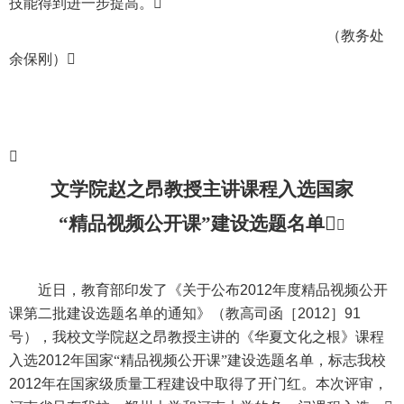
技能得到进一步提高。

（教务处
余保刚）


文学院
赵之昂
教授主讲课程入选国家
“精品视频公开课”建设选题名单


近日，教育部印发了《关于公布
2012
年度精品视频公开
课第二批建设选题名单的通知》（教高司函［
2012
］
91
号），我校文学院
赵之昂
教授主讲的《华夏文化之根》课程
入选
2012
年国家“精品视频公开课”建设选题名单，标志我校
2012
年在国家级质量工程建设中取得了开门红。本次评审，