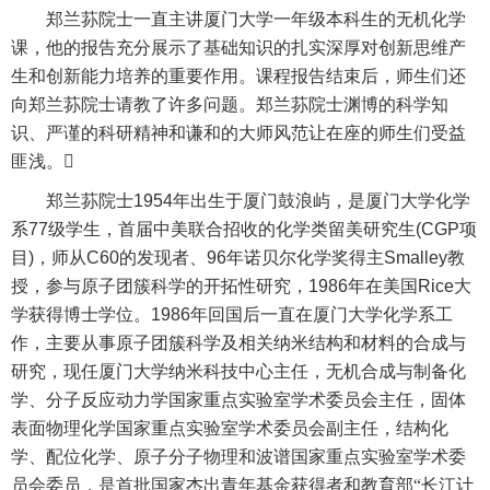
郑兰荪院士一直主讲厦门大学一年级本科生的无机化学
课，他的报告充分展示了基础知识的扎实深厚对创新思维产
生和创新能力培养的重要作用。课程报告结束后，师生们还
向郑兰荪院士请教了许多问题。郑兰荪院士渊博的科学知
识、严谨的科研精神和谦和的大师风范让在座的师生们受益
匪浅。

郑兰荪院士
1954
年出生于厦门鼓浪屿，是厦门大学化学
系
77
级学生，首届中美联合招收的化学类留美研究生
(CGP
项
目
)
，师从
C60
的发现者、
96
年诺贝尔化学奖得主
Smalley
教
授，参与原子团簇科学的开拓性研究，
1986
年在美国
Rice
大
学获得博士学位。
1986
年回国后一直在厦门大学化学系工
作，主要从事原子团簇科学及相关纳米结构和材料的合成与
研究，现任厦门大学纳米科技中心主任，无机合成与制备化
学、分子反应动力学国家重点实验室学术委员会主任，固体
表面物理化学国家重点实验室学术委员会副主任，结构化
学、配位化学、原子分子物理和波谱国家重点实验室学术委
员会委员，是首批国家杰出青年基金获得者和教育部“长江计