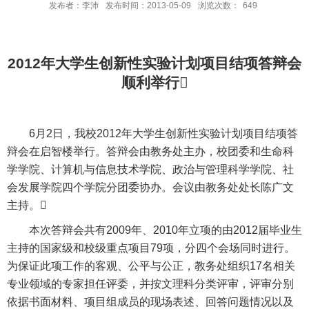
发布者：李沛
发布时间：2013-05-09
浏览次数：
649
2012
年大学生创新性实验计划项目结项答辩会
顺利举行

6
月
2
日
，我校
2012
年大学生创新性实验计划项目结项答
辩会在启智楼举行。答辩会由教务处主办，校团委和生命科
学学院、计算机与信息技术学院、政治与管理科学学院、社
会发展学院四个学院分团委协办。会议由教务处处长陈广文
主持。

本次答辩会共有
2009
年、
2010
年立项的由
2012
届毕业生
主持的国家级和校级重点项目
79
项，分四个会场同时进行。
为保证此项工作的客观、公平与公正，教务处组织
17
名相关
专业领域的专家担任评委，并按文理科分类评审，评审分别
依据书面材料、项目组成员的现场表述、回答问题情况以及