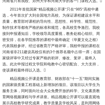
河南省只有我校、郑州大学和河南大学的各一门课程入选。

2011
年首批国家“精品视频公开课”只在“
985
”
高校中遴
选，今年首次扩大到全国地方高校。为保证课程建设水平和
质量，教育部对课程的导向性、思想性、科学性、规范性、
制作技术等都有严格的标准和规范，各高校竞争激烈。我校
接到申报通知后，学校领导高度重视，教务处精心组织、周
密安排，在各学院推荐的课程中最终确定《华夏文化之根》
代表我校参评。经过省教育厅严格评审，我校申报的课程在
河南省非
211
建设高校仅有的
3
个推荐名额中占得一席；在国
家级评审中又经过专家严格的初评、修改、复评，最终入
选。此次申报过程文学院和电教中心密切配合、大力支持，
使该课程最终得以入选。

精品视频公开课是教育部、财政部在“十一五”期间实施
的国家级质量工程基础上新增加的项目。该项目以大学生为
服务主体，同时面向社会大众免费开放的科学、文化素质教
育网络视频课程与学术讲座。精品视频公开课可以最直观地
展示高校教学研究成果，教学质量及学校风采，是利用网络