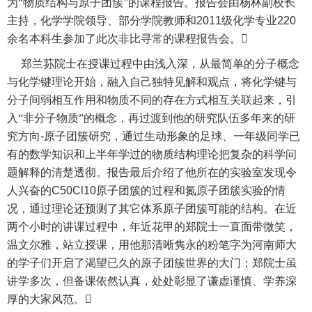
为“物质结构与原子团簇”的课程报告。报告会由杨林副校长
主持，化学学院领导、部分学院教师和
2011
级化学专业
220
余名本科生参加了此次非比寻常的课程报告会。

郑兰荪院士在授课过程中由浅入深，从最简单的分子概念
与化学键理论开始，融入自己独特见解和观点，将化学键与
分子间弱相互作用和物质不同的存在方式相互关联起来，引
入“非分子物质”的概念，再过渡到他的研究队伍多年来的研
究方向
-
原子团簇研究，通过生动形象的足球、一年级同学已
有的数学知识和上半年学过的物质结构理论把复杂的科学问
题解释的清楚透彻。报告最后介绍了他所在的实验室发现令
人兴奋的
C50Cl10
原子团簇的过程和氮原子团簇实验的情
况，通过理论还预测了其它体系原子团簇可能的结构。在近
两个小时的讲课过程中，年近花甲的郑院士一直面带微笑，
温文尔雅，站立授课，用他那清晰隽永的粉笔字为河南师大
的学子们开启了渴望已久的原子团簇世界的大门；郑院士虽
讲学多次，但备课依然认真，处处彰显了谦虚谨慎、学养深
厚的大家风范。
