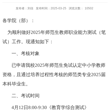
发布者：刘佳
发布时间：2025-03-25
浏览次数：
10502
各学院（部）：
为顺利做好
202
5
年师范生教师职业能力测试
（
笔
试
）
工作
。现
通知如下：
一
、
考核对象
已申请
我校
202
5年师范生免试认定中小学教师
资格，且通过培养过程性考核的
师范类专业
2025届
本科毕业生。
二
、
考试时间
4月1
2
日
8:00-9:30《教育学综合测试》