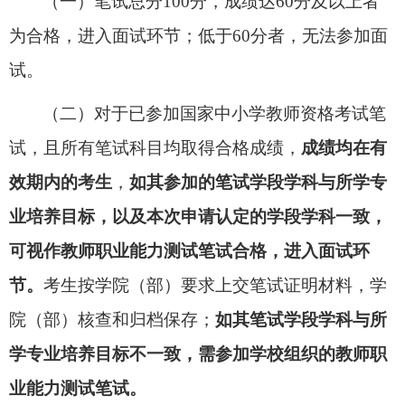
（
一
）
笔试
总分
100分，
成绩达
60分及以上者
为合格，进入面试环节；低于60分者，无法参加面
试。
（
二
）
对于
已参加国家中小学教师资格考试笔
试，
且
所有笔试科目均取得合格成绩，
成绩均在有
效期内的考生
，
如其参加的笔试学段
学科
与所学专
业培养目标，
以及本次申请认定的学段学科
一致，
可视作教师职业能力测试笔试合格，
进入面试环
节
。
考生按
学
院（部）要求上交笔试证明材料，
学
院（部）核查和归档保存；
如其笔试学段学科与所
学专业培养目标不一致，需参加学校组织的教师职
业能力测试笔试。