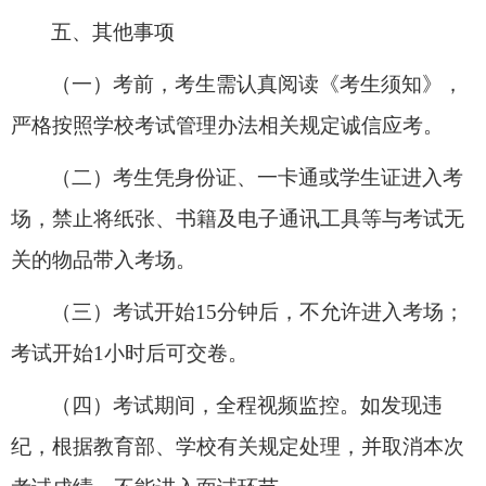
五
、
其他事项
（
一
）
考前
，
考生
需
认真阅读《考生须知》，
严格
按照
学校考试管理办法相关规定诚信应考。
（
二
）
考生凭身份证
、
一卡通或学生证进入考
场，禁止将纸张
、
书籍及电子通讯工具等与考试无
关的物品带入考场。
（三）考试开始
15分钟后，不允许进入考场；
考试开始1
小时后
可
交卷。
（
四
）考试期间，全程视频监控。如发现违
纪，根据教育部、学
校有关规定处理，并取消本次